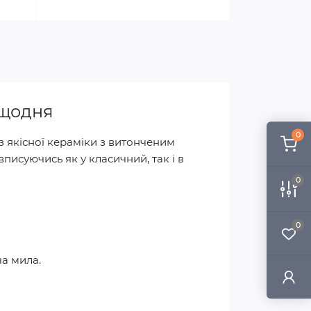
 щодня
0
 якісної кераміки з витонченим
писуючись як у класичний, так і в
0
0
ча мила.