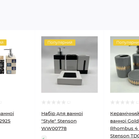
ий
Популярний
Популярни
ванної
Набір для ванної
Керамічний
2925
"Style" Stenson
ванної Gol
WW00778
Rhombus 4
Stenson TD