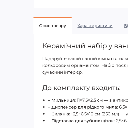
Опис товару
Характеристики
В
Керамічний набір у ван
Подаруйте вашій ванній кімнаті стил
кольоровим орнаментом. Набір поєднує 
сучасний інтер'єр.
До комплекту входить:
–
Мильниця
: 11×7,5×2,5 см — з ант
–
Диспенсер для рідкого мила
: 6,
–
Склянка
: 6,5×6,5×10 см (250 мл) 
–
Підставка для зубних щіток
: 6,5×