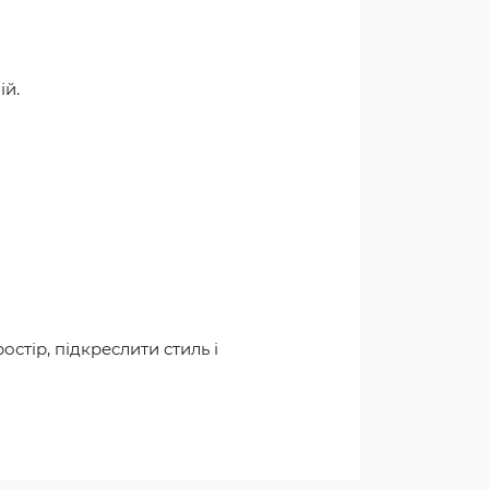
ій.
остір, підкреслити стиль і