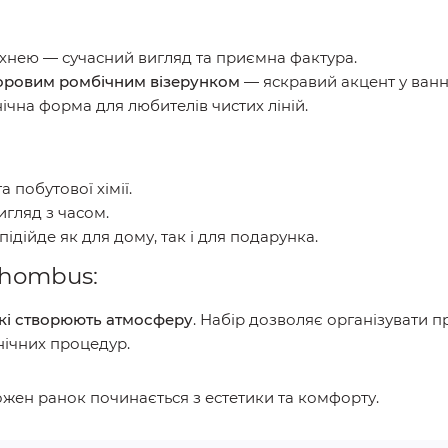
рхнею — сучасний вигляд та приємна фактура.
оровим ромбічним візерунком
— яскравий акцент у ванн
ічна форма для любителів чистих ліній.
а побутової хімії.
игляд з часом.
ідійде як для дому, так і для подарунка.
Rhombus:
 які створюють атмосферу
. Набір дозволяє організувати пр
нічних процедур.
ожен ранок починається з естетики та комфорту.