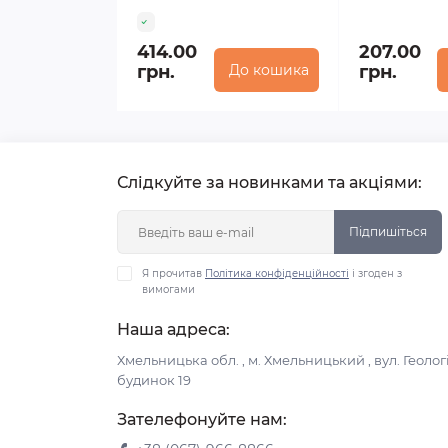
414.00
207.00
грн.
До кошика
грн.
Слідкуйте за новинками та акціями:
Підпишіться
Я прочитав
Політика конфіденційності
і згоден з
вимогами
Наша адреса:
Хмельницька обл. , м. Хмельницький , вул. Геологі
будинок 19
Зателефонуйте нам: