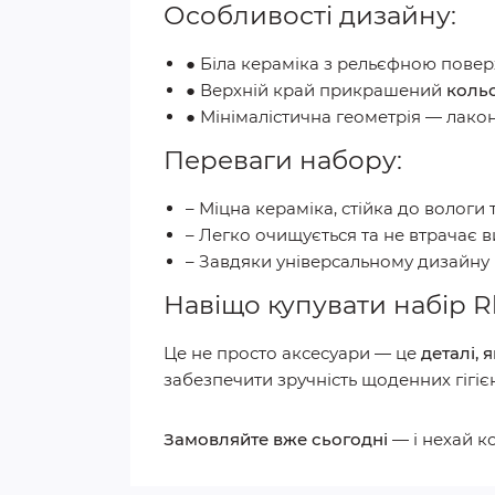
Особливості дизайну:
● Біла кераміка з рельєфною пове
● Верхній край прикрашений
коль
● Мінімалістична геометрія — лакон
Переваги набору:
– Міцна кераміка, стійка до вологи т
– Легко очищується та не втрачає в
– Завдяки універсальному дизайну п
Навіщо купувати набір 
Це не просто аксесуари — це
деталі,
забезпечити зручність щоденних гігіє
Замовляйте вже сьогодні
— і нехай к