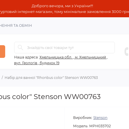
Доброго вечора, ми з України!!!
гуртовий інтернет-магазин, тому мінімальне замовлення 3000 грн!
НЕННЯ ТА ОБМІН
Наша адреса:
Хмельницька обл. , м. Хмельницький ,
вул. Геологів , будинок 19
Набір для ванної "Rhonbus color" Stenson WW00763
bus color" Stenson WW00763
Виробник:
Stenson
Модель:
МРН035702