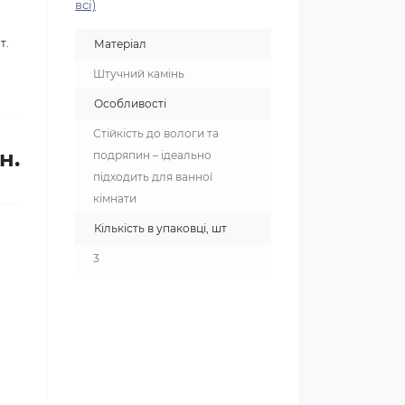
всі)
т.
Матеріал
Штучний камінь
Особливості
Стійкість до вологи та
н.
подряпин – ідеально
підходить для ванної
кімнати
Кількість в упаковці, шт
3