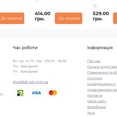
414.00
529.00
До кошика
грн.
До кошика
грн.
Час роботи
Інформація
Вт.-Ср. та Пт.-Нд. - 09:00 - 18:00
Про нас
Пн - Вихідний
Оплата та достав
Чт. - Вихідний
Повернення та об
Політика
shop@all-opt.com.ua
конфіденційності
Умови використа
в ,
Контакти
Карта сайту
Виробники
Акції