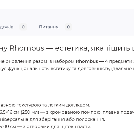
ідгуків
0
Питання
0
ну Rhombus — естетика, яка тішить
ьне оновлення разом із набором
Rhombus
— 4 предмети з
функціональність, естетику та довговічність, ідеально в
иковзною текстурою та легким доглядом.
5×6,5×16 см (250 мл) — з хромованою помпою, плавна пода
— універсальна для зберігання або полоскання.
6,5×10 см — з отворами для щіток і пасти.