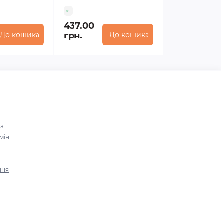
437.00
До кошика
грн.
До кошика
ка
мін
ння