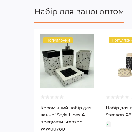
Набір для ваної оптом
Популярний
Популярн
Керамічний набір для
Набір для 
ванної Style Lines 4
Stenson R8
предмети Stenson
WW00780