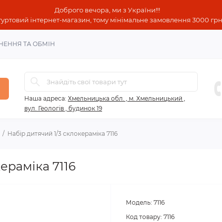
Доброго вечора, ми з України!!!
гуртовий інтернет-магазин, тому мінімальне замовлення 3000 грн!
НЕННЯ ТА ОБМІН
Наша адреса:
Хмельницька обл. , м. Хмельницький ,
вул. Геологів , будинок 19
Набір дитячий 1/3 склокераміка 7116
ераміка 7116
Модель:
7116
Код товару:
7116