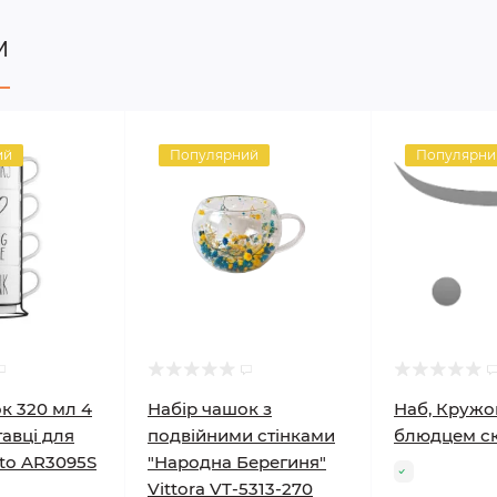
м
ий
Популярний
Популярни
к 320 мл 4
Набір чашок з
Наб, Кружо
тавці для
подвійними стінками
блюдцем ск
sto AR3095S
"Народна Берегиня"
Vittora VT-5313-270