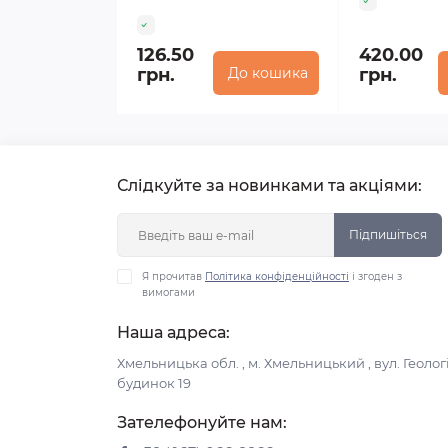
126.50
420.00
грн.
До кошика
грн.
Слідкуйте за новинками та акціями:
Підпишіться
Я прочитав
Політика конфіденційності
і згоден з
вимогами
Наша адреса:
Хмельницька обл. , м. Хмельницький , вул. Геологі
будинок 19
Зателефонуйте нам: