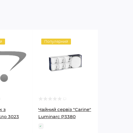
й
Популярний
к з
Чайний сервіз "Carine"
ло 3023
Luminarc P3380