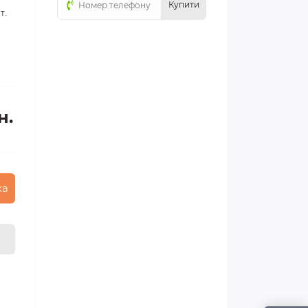
Купити
т.
н.
ка