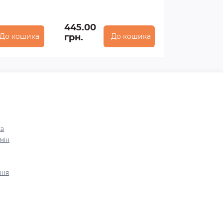
445.00
До кошика
грн.
До кошика
ка
мін
ння