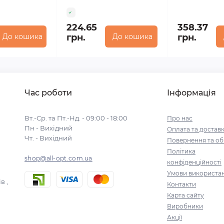
224.65
358.37
До кошика
грн.
До кошика
грн.
Час роботи
Інформація
Вт.-Ср. та Пт.-Нд. - 09:00 - 18:00
Про нас
Пн - Вихідний
Оплата та достав
Чт. - Вихідний
Повернення та об
Політика
shop@all-opt.com.ua
конфіденційності
Умови використа
в ,
Контакти
Карта сайту
Виробники
Акції