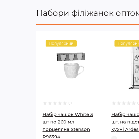
Набори філіжанок опто
Популярний
Популярн
Набір чашок White 3
Набір чашо
шт по 260 мл
шт. на підс
порцеляна Stenson
кухні Arde
R96394