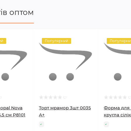
ів оптом
ий
Популярний
Популярни
copal Nova
Торт мрамор 3шт 0035
Форма для 
5.5 см P8101
А+
кругла сілі