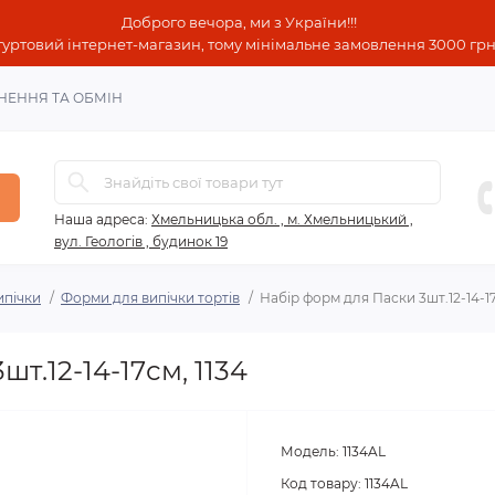
Доброго вечора, ми з України!!!
гуртовий інтернет-магазин, тому мінімальне замовлення 3000 грн!
НЕННЯ ТА ОБМІН
Наша адреса:
Хмельницька обл. , м. Хмельницький ,
вул. Геологів , будинок 19
ипічки
Форми для випічки тортів
Набір форм для Паски 3шт.12-14-17
т.12-14-17см, 1134
Модель:
1134AL
Код товару:
1134AL