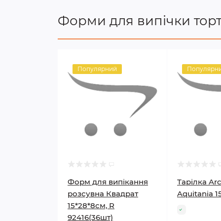
Форми для випічки торт
Популярний
Популярн
Форм для випікання
Тарілка Ar
розсувна Квадрат
Aquitania 1
15*28*8см, R
92416(36шт)