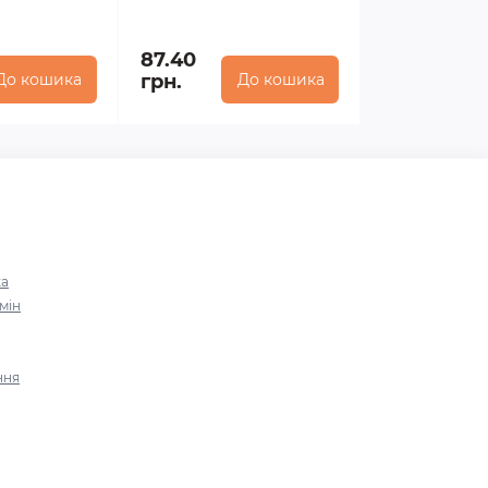
87.40
До кошика
грн.
До кошика
ка
мін
ння