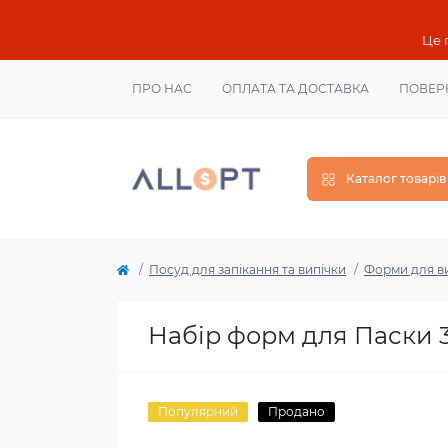
Це 
ПРО НАС
ОПЛАТА ТА ДОСТАВКА
ПОВЕР
Каталог товарів
Посуд для запікання та випічки
Форми для в
Набір форм для Паски 3ш
Популярний
Продано