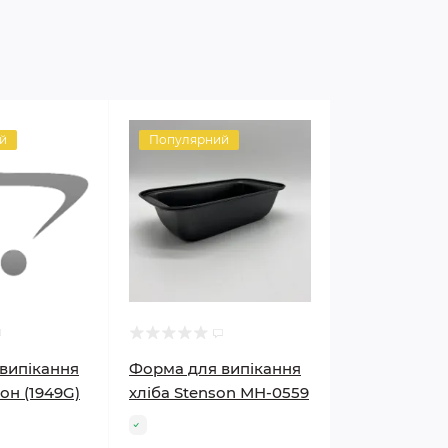
й
Популярний
випікання
Форма для випікання
кон (1949G)
хліба Stenson МН-0559