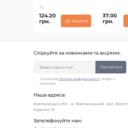
124.20
37.00
грн.
До кошика
грн.
Слідкуйте за новинками та акціями:
Підпишіться
Я прочитав
Політика конфіденційності
і згоден з
вимогами
Наша адреса:
Хмельницька обл. , м. Хмельницький , вул. Геологі
будинок 19
Зателефонуйте нам: