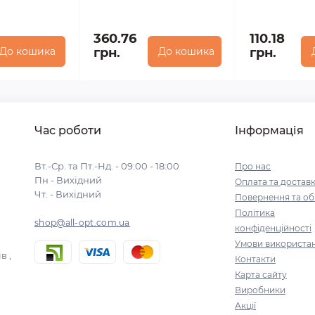
360.76
110.18
До кошика
грн.
До кошика
грн.
Час роботи
Інформація
Вт.-Ср. та Пт.-Нд. - 09:00 - 18:00
Про нас
Пн - Вихідний
Оплата та достав
Чт. - Вихідний
Повернення та об
Політика
shop@all-opt.com.ua
конфіденційності
Умови використа
в ,
Контакти
Карта сайту
Виробники
Акції