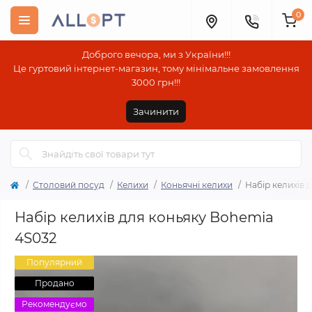
0
Доброго вечора, ми з України!!!
Це гуртовий інтернет-магазин, тому мінімальне замовлення
3000 грн!!!
Зачинити
Столовий посуд
Келихи
Коньячні келихи
Набір келихів 
Набір келихів для коньяку Bohemia
4S032
Популярний
Продано
Рекомендуємо