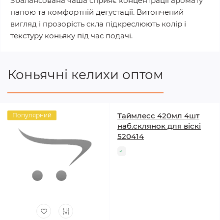
Збалансована чаша сприяє концентрації аромату
напою та комфортній дегустації. Витончений
вигляд і прозорість скла підкреслюють колір і
текстуру коньяку під час подачі.
Коньячні келихи оптом
Таймлесс 420мл 4шт
Популярний
наб.склянок для віскі
520414