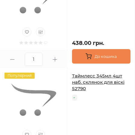
438.00 грн.
До кошика
Таймлесс 345мл 4шт
Популярний
наб. склянок для віскі
52790