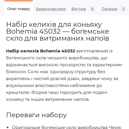
0
0
Опис товару
Характеристики
Відгуків
Питання
Набір келихів для коньяку
Bohemia 4S032 — богемське
скло для витриманих напоїв
Набір келихів Bohemia 4S032
виготовлений із
богемського скла чеського виробництва, що
відзначається високою прозорістю та характерним
блиском. Скло має однорідну структуру без
вкраплень і чистий довгий дзвін, завдяки чому за
візуальними властивостями наближене до
кришталю. Форма чаші підходить для подачі
коньяку та інших витриманих напоїв.
Переваги набору
Оригінальне богемське скло виробництва Чехія;