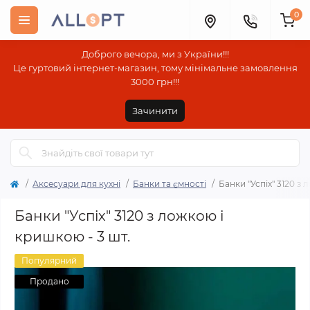
0
Доброго вечора, ми з України!!!
Це гуртовий інтернет-магазин, тому мінімальне замовлення
3000 грн!!!
Зачинити
Аксесуари для кухні
Банки та ємності
Банки "Успіх" 3120 з 
Банки "Успіх" 3120 з ложкою і
кришкою - 3 шт.
Популярний
Продано