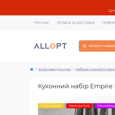
Це 
ПРО НАС
ОПЛАТА ТА ДОСТАВКА
ПОВЕР
Каталог товарів
Аксесуари для кухні
Набори кухонного прил
Кухонний набір Empire 
Популярний
Закінчується
Рекоменд