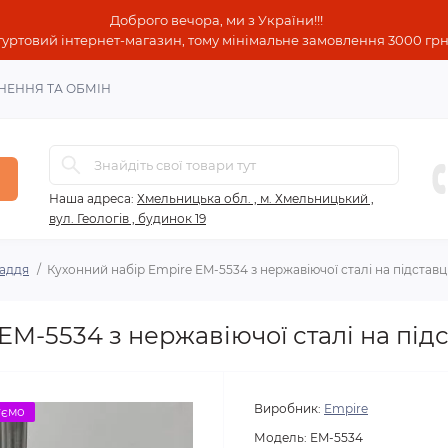
Доброго вечора, ми з України!!!
гуртовий інтернет-магазин, тому мінімальне замовлення 3000 грн!
НЕННЯ ТА ОБМІН
Наша адреса:
Хмельницька обл. , м. Хмельницький ,
вул. Геологів , будинок 19
аддя
Кухонний набір Empire EM-5534 з нержавіючої сталі на підставц
EM-5534 з нержавіючої сталі на підс
Виробник:
Empire
уємо
Модель:
EM-5534