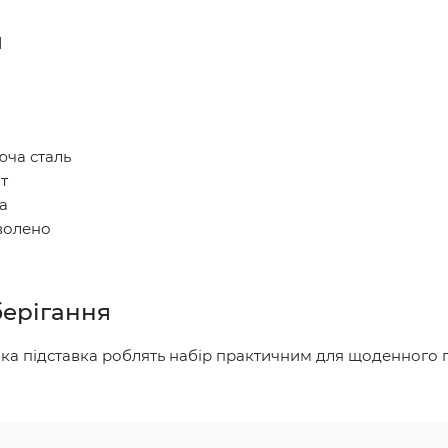
и
юча сталь
т
ка
волено
берігання
ійка підставка роблять набір практичним для щоденного