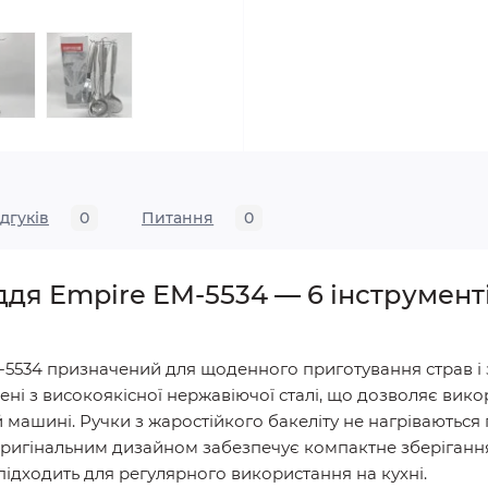
ідгуків
0
Питання
0
дя Empire EM-5534 — 6 інструменті
5534 призначений для щоденного приготування страв і з
лені з високоякісної нержавіючої сталі, що дозволяє вик
й машині. Ручки з жаростійкого бакеліту не нагріваються
з оригінальним дизайном забезпечує компактне зберіганн
підходить для регулярного використання на кухні.