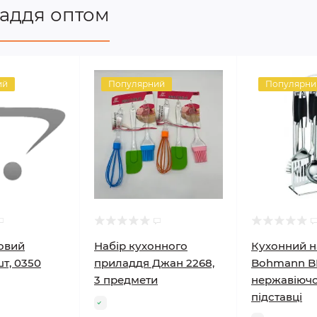
аддя оптом
ий
Популярний
Популярни
овий
Набір кухонного
Кухонний н
шт, 0350
приладдя Джан 2268,
Bohmann BH
3 предмети
нержавіючої
підставці