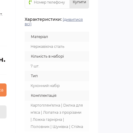
Купити
т.
Характеристики:
(дивитися
всі)
Матеріал
Нержавіюча сталь
Кількість в наборі
н.
7 шт.
Тип
Кухонний набір
ка
Комплектація
Картоплям'ялка | Dилка для
м'яса | Лопатка з прорізами
| Ложка гарнірна |
Половник | Шумівка | Стійка