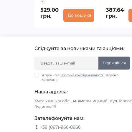
529.00
387.64
грн.
До кошика
грн.
Слідкуйте за новинками та акціями:
Підпишіться
Я прочитав
Політика конфіденційності
і згоден з
вимогами
Наша адреса:
Хмельницька обл. , м. Хмельницький , вул. Геологі
будинок 19
Зателефонуйте нам:
+38 (067)-966-8866