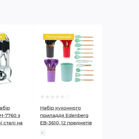
й
Популярний
абір
Набір кухонного
-7760 з
приладдя Edenberg
 сталі на
EB-3610, 12 предметів