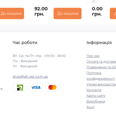
92.00
0.00
До кошика
грн.
До кошика
грн.
Час роботи
Інформація
Вт.-Ср. та Пт.-Нд. - 09:00 - 18:00
Про нас
Пн - Вихідний
Оплата та достав
Чт. - Вихідний
Повернення та об
Політика
shop@all-opt.com.ua
конфіденційності
Умови використа
в ,
Контакти
Карта сайту
Виробники
Акції