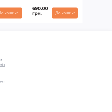
690.00
До кошика
грн.
До кошика
ка
мін
ння