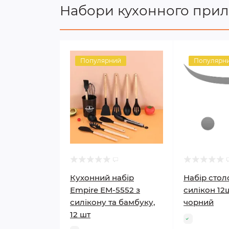
Набори кухонного прил
Популярний
Популярн
Кухонний набір
Набір стол
Empire ЕМ-5552 з
силікон 12
силікону та бамбуку,
чорний
12 шт