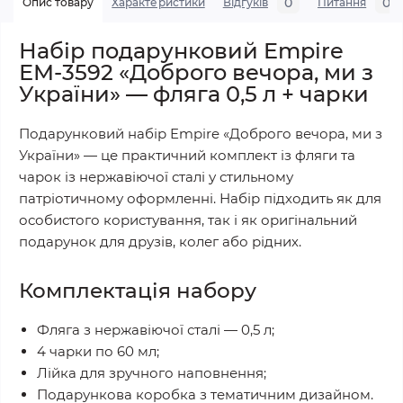
0
0
Опис товару
Характеристики
Відгуків
Питання
Набір подарунковий Empire
ЕМ-3592 «Доброго вечора, ми з
України» — фляга 0,5 л + чарки
Подарунковий набір Empire «Доброго вечора, ми з
України» — це практичний комплект із фляги та
чарок із нержавіючої сталі у стильному
патріотичному оформленні. Набір підходить як для
особистого користування, так і як оригінальний
подарунок для друзів, колег або рідних.
Комплектація набору
Фляга з нержавіючої сталі — 0,5 л;
4 чарки по 60 мл;
Лійка для зручного наповнення;
Подарункова коробка з тематичним дизайном.