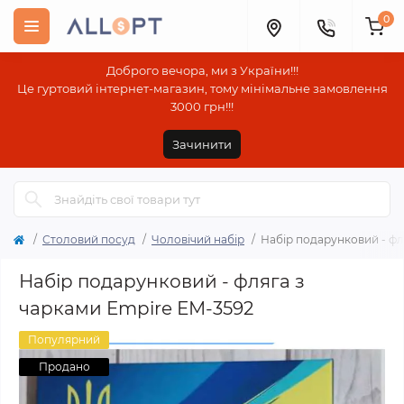
0
Доброго вечора, ми з України!!!
Це гуртовий інтернет-магазин, тому мінімальне замовлення
3000 грн!!!
Зачинити
Столовий посуд
Чоловічий набір
Набір подарунковий - фл
Набір подарунковий - фляга з
чарками Empire ЕМ-3592
Популярний
Продано