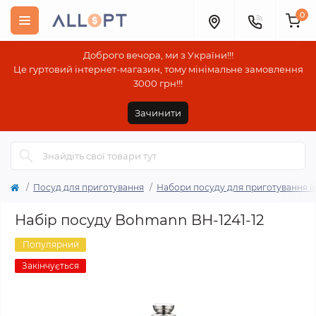
0
Доброго вечора, ми з України!!!
Це гуртовий інтернет-магазин, тому мінімальне замовлення
3000 грн!!!
Зачинити
Посуд для приготування
Набори посуду для приготування ї
Набір посуду Bohmann BH-1241-12
Популярний
Закінчується