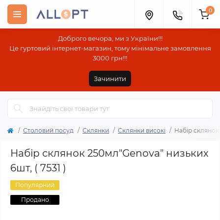
0
Доброго вечора, ми з України!!!
Це гуртовий інтернет-магазин, тому мінімальне замовлення
3000 грн!!!
Зачинити
Столовий посуд
Склянки
Склянки високі
Набір склянок 
Набір склянок 250мл"Genova" низьких
6шт, ( 7531 )
Популярний
Продано