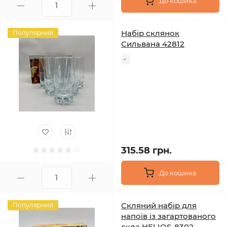
До кошика
Набір склянок
Популярний
Сильвана 42812
315.58 грн.
До кошика
Скляний набір для
Популярний
напоїв із загартованого
скла HELIOS-8302