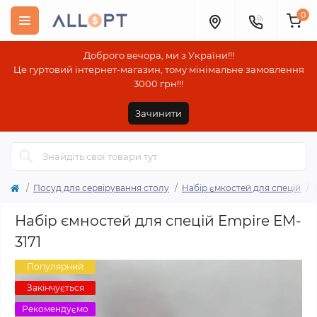
0
Доброго вечора, ми з України!!!
Це гуртовий інтернет-магазин, тому мінімальне замовлення
3000 грн!!!
Зачинити
Посуд для сервірування столу
Набір ємкостей для спецій
Набір ємностей для спецій Empire EM-
3171
Популярний
Закінчується
Рекомендуємо