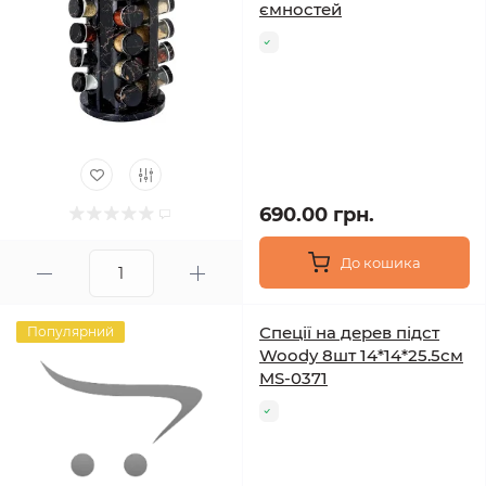
ємностей
690.00 грн.
До кошика
Спеції на дерев підст
Популярний
Woody 8шт 14*14*25.5см
MS-0371