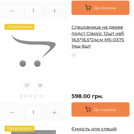
До кошика
Спецовница на дерев
Популярний
подст Classic 12шт наб
16.5*16.5*24см MS-0375
1ящ-6шт
598.00 грн.
До кошика
Ємність для спецій
Популярний