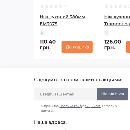
Ніж кухоний 380мм
Ніж кухон
EM3075
Tramontin
110.40
126.00
грн.
До кошика
грн.
Слідкуйте за новинками та акціями:
Підпишіться
Я прочитав
Політика конфіденційності
і згоден з
вимогами
Наша адреса: