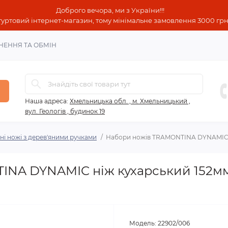
Доброго вечора, ми з України!!!
гуртовий інтернет-магазин, тому мінімальне замовлення 3000 грн!
НЕННЯ ТА ОБМІН
Наша адреса:
Хмельницька обл. , м. Хмельницький ,
вул. Геологів , будинок 19
ні ножі з дерев'яними ручками
Набори ножів TRAMONTINA DYNAMIC ні
NA DYNAMIC ніж кухарський 152мм
Модель:
22902/006