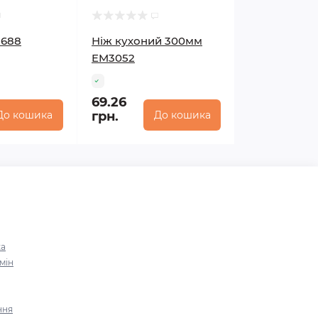
1688
Ніж кухоний 300мм
EM3052
69.26
До кошика
грн.
До кошика
ка
мін
ння