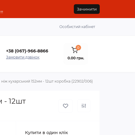
Зачинити
!!
Особистий кабінет
0
+38 (067)-966-8866
Замовити дзвінок
0.00 грн.
ж кухарський 152мм - 12шт коробка (22902/006)
 - 12шт
Купити в один клік