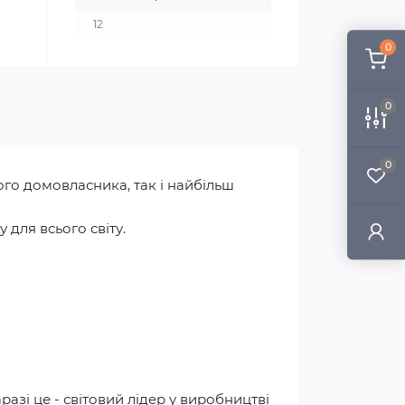
12
0
0
0
ого домовласника, так і найбільш
 для всього світу.
аразі це - світовий лідер у виробництві