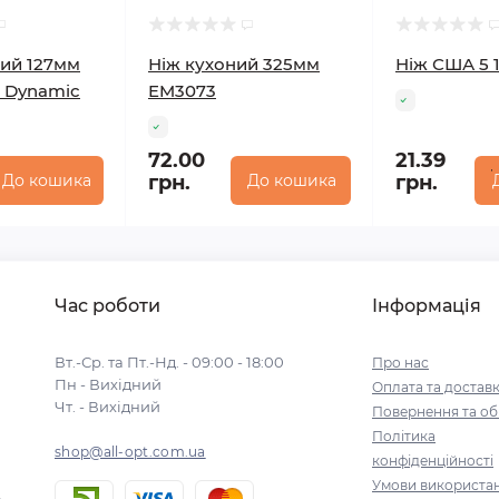
ний 127мм
Ніж кухоний 325мм
Ніж США 5 
a Dynamic
EM3073
72.00
21.39
До кошика
грн.
До кошика
грн.
Час роботи
Інформація
Вт.-Ср. та Пт.-Нд. - 09:00 - 18:00
Про нас
Пн - Вихідний
Оплата та достав
Чт. - Вихідний
Повернення та об
Політика
shop@all-opt.com.ua
конфіденційності
Умови використа