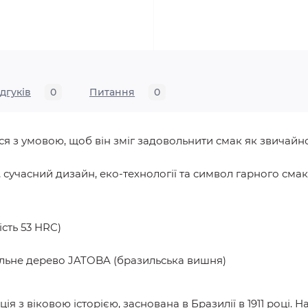
ідгуків
0
Питання
0
я з умовою, щоб він зміг задовольнити смак як звичайн
 сучасний дизайн, еко-технології та символ гарного смаку
ість 53 HRC)
альне дерево JATOBA (бразильська вишня)
я з віковою історією, заснована в Бразилії в 1911 році. Н