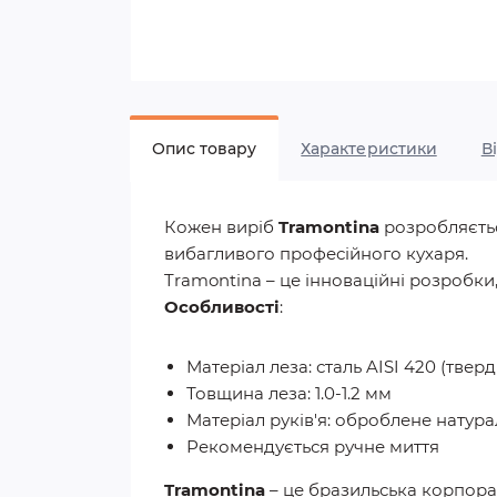
Опис товару
Характеристики
В
Кожен виріб
Tramontina
розробляєтьс
вибагливого професійного кухаря.
Tramontina – це інноваційні розробки,
Особливості
:
Матеріал леза: сталь AISI 420 (тверд
Товщина леза: 1.0-1.2 мм
Матеріал руків'я: оброблене натур
Рекомендується ручне миття
Tramontina
– це бразильська корпораці