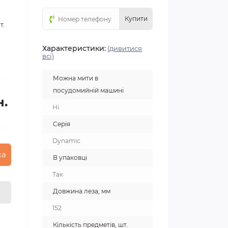
Купити
т.
Характеристики:
(дивитися
всі)
Можна мити в
посудомийній машині
н.
Ні
Серія
Dynamic
ка
В упаковці
Так
Довжина леза, мм
152
Кількість предметів, шт.