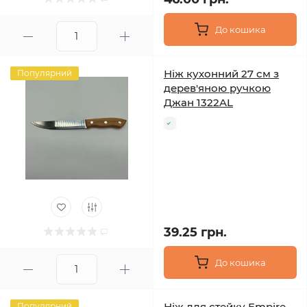
До кошика
Ніж кухонний 27 см з
Популярний
дерев'яною ручкою
Джан 1322AL
39.25 грн.
До кошика
Ніж для стейку Empire
Популярний