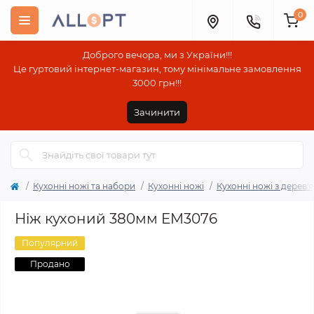
0
Доброго вечора, ми з України!!!
Це гуртовий інтернет-магазин, тому мінімальне замовлення
3000 грн!!!
Зачинити
Кухонні ножі та набори
Кухонні ножі
Кухонні ножі з дерев
Ніж кухоний 380мм EM3076
Популярний
Продано