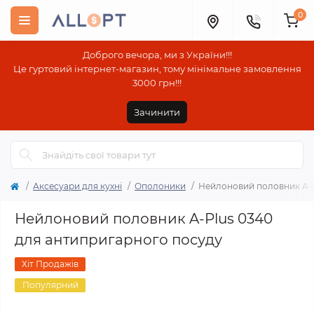
0
Доброго вечора, ми з України!!!
Це гуртовий інтернет-магазин, тому мінімальне замовлення
3000 грн!!!
Зачинити
Аксесуари для кухні
Ополоники
Нейлоновий половник A-P
Нейлоновий половник A-Plus 0340
для антипригарного посуду
Хіт Продажів
Популярний