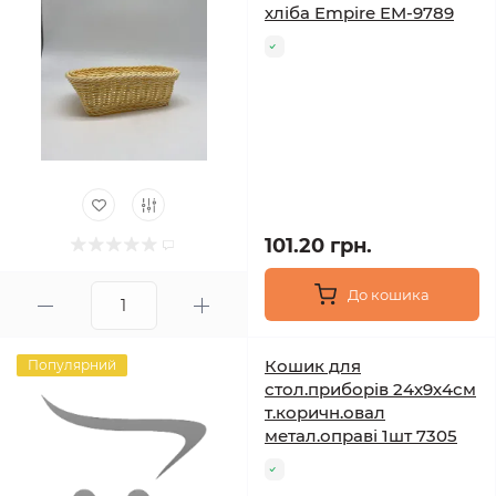
хліба Empire EM-9789
101.20 грн.
До кошика
Кошик для
Популярний
стол.приборів 24х9х4см
т.коричн.овал
метал.оправі 1шт 7305