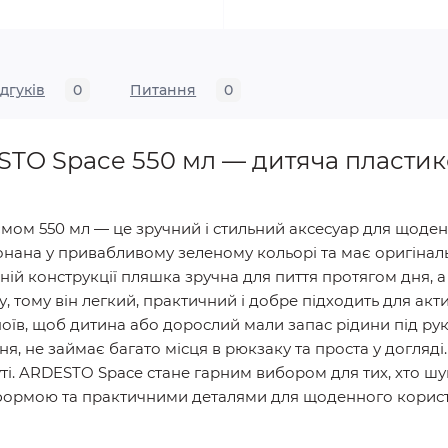
ідгуків
0
Питання
0
TO Space 550 мл — дитяча пластик
ом 550 мл — це зручний і стильний аксесуар для щоденн
конана у привабливому зеленому кольорі та має оригіна
ій конструкції пляшка зручна для пиття протягом дня, а р
у, тому він легкий, практичний і добре підходить для акт
апоїв, щоб дитина або дорослий мали запас рідини під р
, не займає багато місця в рюкзаку та проста у догляді
ті. ARDESTO Space стане гарним вибором для тих, хто ш
формою та практичними деталями для щоденного корист