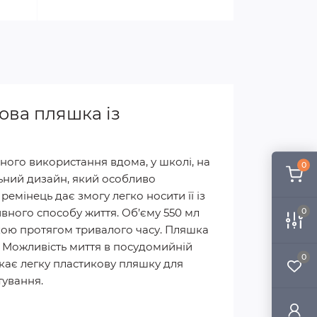
ова пляшка із
ого використання вдома, у школі, на
0
льний дизайн, який особливо
емінець дає змогу легко носити її із
ивного способу життя. Об’єму 550 мл
0
укою протягом тривалого часу. Пляшка
. Можливість миття в посудомийній
0
укає легку пластикову пляшку для
ування.