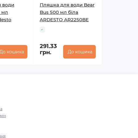
 води
Пляшка для води Bear
0 мл
Bus 500 мл біла
desto
ARDESTO AR2250BE
291.33
До кошика
грн.
До кошика
ка
мін
ння