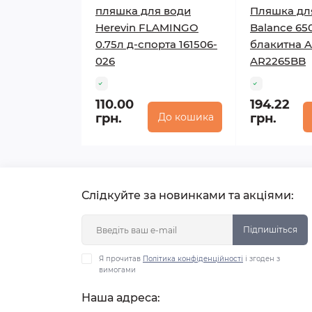
пляшка для води
Пляшка дл
Herevin FLAMINGO
Balance 65
0.75л д-спорта 161506-
блакитна A
026
AR2265BB
110.00
194.22
грн.
До кошика
грн.
Слідкуйте за новинками та акціями:
Підпишіться
Я прочитав
Політика конфіденційності
і згоден з
вимогами
Наша адреса: