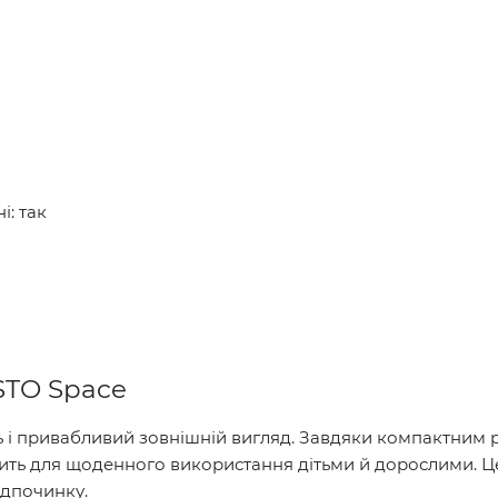
: так
TO Space
ть і привабливий зовнішній вигляд. Завдяки компактним 
ть для щоденного використання дітьми й дорослими. Це
ідпочинку.