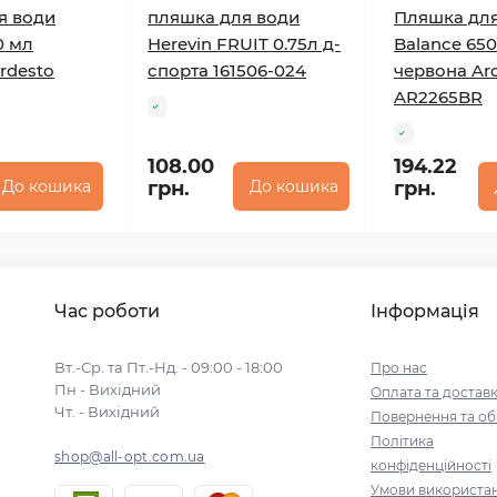
я води
пляшка для води
Пляшка для
0 мл
Herevin FRUIT 0.75л д-
Balance 65
rdesto
спорта 161506-024
червона Ar
AR2265BR
108.00
194.22
До кошика
грн.
До кошика
грн.
Час роботи
Інформація
Вт.-Ср. та Пт.-Нд. - 09:00 - 18:00
Про нас
Пн - Вихідний
Оплата та достав
Чт. - Вихідний
Повернення та об
Політика
shop@all-opt.com.ua
конфіденційності
Умови використа