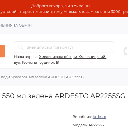
Доброго вечора, ми з України!!!
гуртовий інтернет-магазин, тому мінімальне замовлення 3000 грн!
НЕННЯ ТА ОБМІН
Наша адреса:
Хмельницька обл. , м. Хмельницький ,
вул. Геологів , будинок 19
 води Space 550 мл зелена ARDESTO AR2255SG
 550 мл зелена ARDESTO AR2255SG
Виробник:
Ardesto
Модель:
AR2255SG