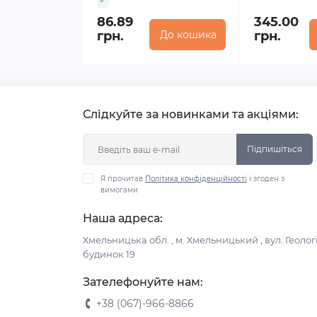
86.89
345.00
грн.
До кошика
грн.
Слідкуйте за новинками та акціями:
Підпишіться
Я прочитав
Політика конфіденційності
і згоден з
вимогами
Наша адреса:
Хмельницька обл. , м. Хмельницький , вул. Геологі
будинок 19
Зателефонуйте нам:
+38 (067)-966-8866