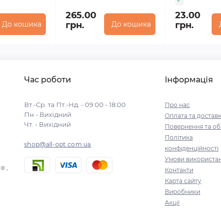
265.00
23.00
До кошика
грн.
До кошика
грн.
Час роботи
Інформація
Вт.-Ср. та Пт.-Нд. - 09:00 - 18:00
Про нас
Пн - Вихідний
Оплата та достав
Чт. - Вихідний
Повернення та об
Політика
shop@all-opt.com.ua
конфіденційності
Умови використа
в ,
Контакти
Карта сайту
Виробники
Акції