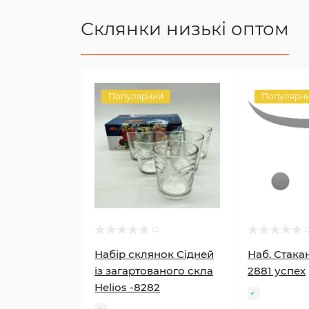
Склянки низькі оптом
Популярний
Популярн
Набір склянок Сідней
Наб. Стакан
із загартованого скла
2881 успех
Helios -8282