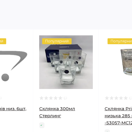
ий
Популярний
Популярни
ів низ. 6шт,
Склянка 300мл
Склянка Pr
Стерлинг
низька 285 
-53057-МС12