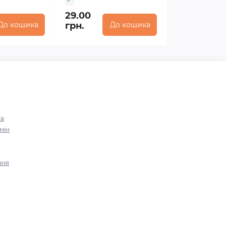
29.00
До кошика
грн.
До кошика
ка
мін
ння