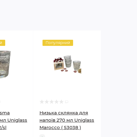
й
Популярний
isma
Низька склянка для
мл Uniglass
напоїв 270 мл Uniglass
/sl
Marocco ( 53038 )