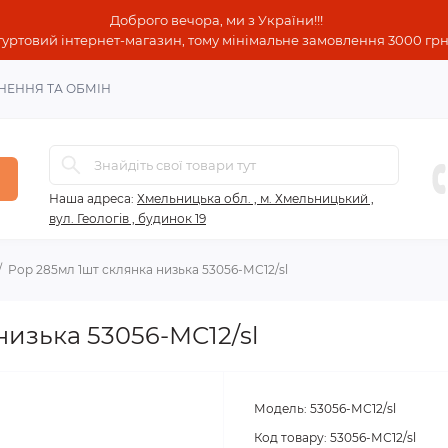
Доброго вечора, ми з України!!!
гуртовий інтернет-магазин, тому мінімальне замовлення 3000 грн!
НЕННЯ ТА ОБМІН
Наша адреса:
Хмельницька обл. , м. Хмельницький ,
вул. Геологів , будинок 19
Pop 285мл 1шт склянка низька 53056-МС12/sl
низька 53056-МС12/sl
Модель:
53056-МС12/sl
Код товару:
53056-МС12/sl