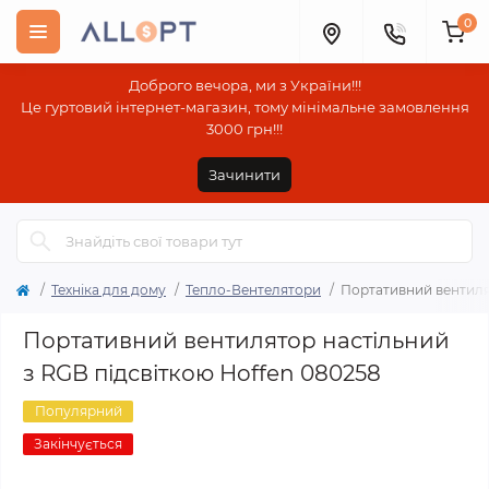
0
Доброго вечора, ми з України!!!
Це гуртовий інтернет-магазин, тому мінімальне замовлення
3000 грн!!!
Зачинити
Техніка для дому
Тепло-Вентелятори
Портативний вентилят
Портативний вентилятор настільний
з RGB підсвіткою Hoffen 080258
Популярний
Закінчується