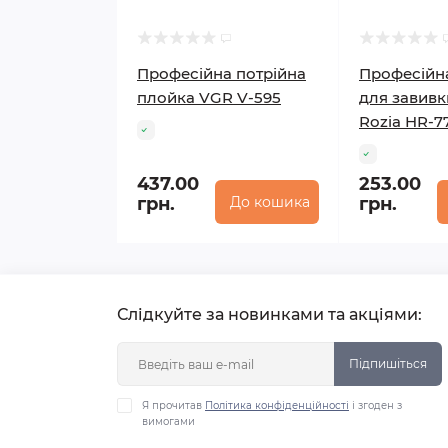
Професійна потрійна
Професійн
плойка VGR V-595
для завивк
Rozia HR-7
437.00
253.00
грн.
До кошика
грн.
Слідкуйте за новинками та акціями:
Підпишіться
Я прочитав
Політика конфіденційності
і згоден з
вимогами