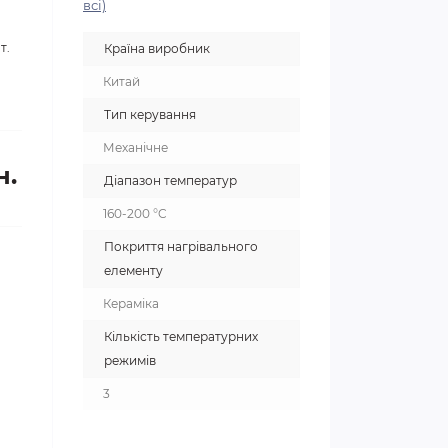
всі)
т.
Країна виробник
Китай
Тип керування
Механічне
н.
Діапазон температур
160-200 °C
Покриття нагрівального
елементу
Кераміка
Кількість температурних
режимів
3