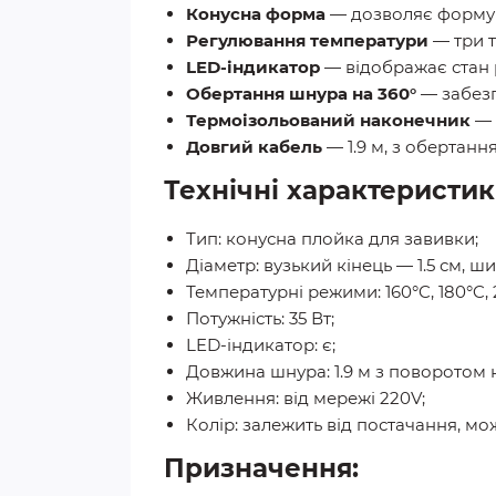
Конусна форма
— дозволяє формува
Регулювання температури
— три т
LED-індикатор
— відображає стан 
Обертання шнура на 360°
— забезп
Термоізольований наконечник
— 
Довгий кабель
— 1.9 м, з обертан
Технічні характеристик
Тип: конусна плойка для завивки;
Діаметр: вузький кінець — 1.5 см, ш
Температурні режими: 160°C, 180°C, 
Потужність: 35 Вт;
LED-індикатор: є;
Довжина шнура: 1.9 м з поворотом н
Живлення: від мережі 220V;
Колір: залежить від постачання, мо
Призначення: