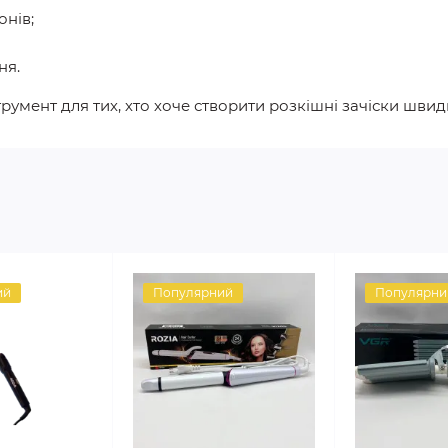
онів;
ня.
румент для тих, хто хоче створити розкішні зачіски швид
ий
Популярний
Популярни