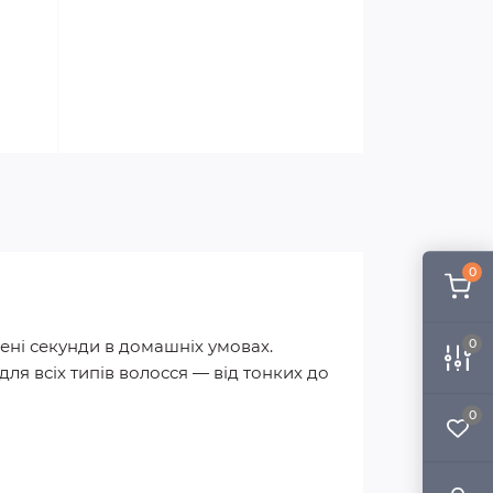
0
ені секунди в домашніх умовах.
0
ля всіх типів волосся — від тонких до
0