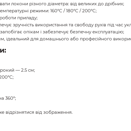
ти локони різного діаметра: від великих до дрібних;
емпературні режими: 160°C / 180°C / 200°C;
роботи приладу;
ечує зручність використання та свободу рухів під час ук
запобігає опікам і забезпечує безпечну експлуатацію;
ням, ідеальний для домашнього або професійного викори
и:
ирокий — 2.5 см;
200°C;
а 360°;
же відрізнятися від зображення.