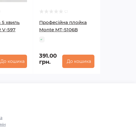
 5 хвиль
Професійна плойка
 V-597
Monte MT-5106B
391.00
До кошика
грн.
До кошика
ка
мін