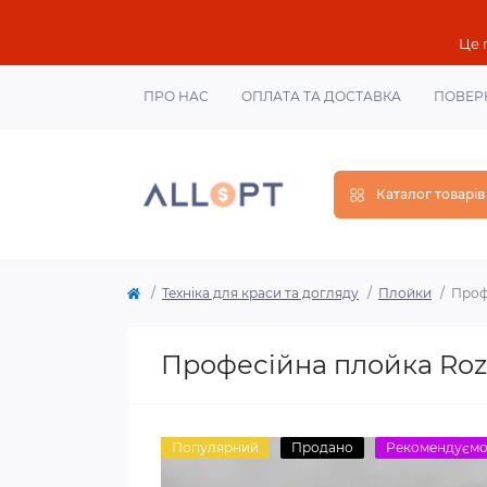
Це 
ПРО НАС
ОПЛАТА ТА ДОСТАВКА
ПОВЕР
Каталог товарів
Техніка для краси та догляду
Плойки
Проф
Професійна плойка Rozi
Популярний
Продано
Рекомендуєм