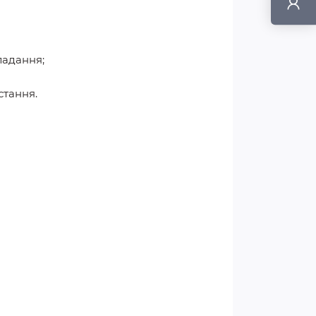
ладання;
стання.