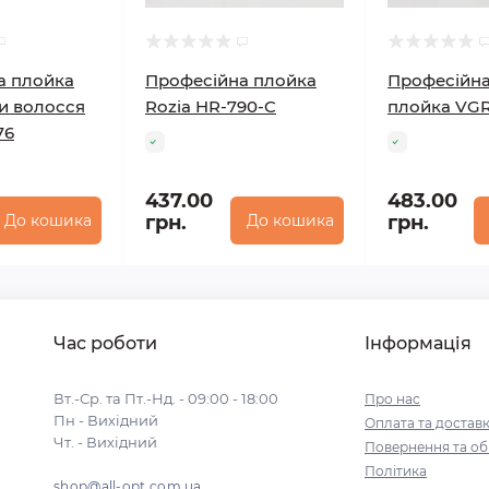
а плойка
Професійна плойка
Професійна
и волосся
Rozia HR-790-C
плойка VGR
76
437.00
483.00
До кошика
грн.
До кошика
грн.
Час роботи
Інформація
Вт.-Ср. та Пт.-Нд. - 09:00 - 18:00
Про нас
Пн - Вихідний
Оплата та достав
Чт. - Вихідний
Повернення та об
Політика
shop@all-opt.com.ua