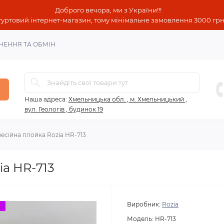
Доброго вечора, ми з України!!!
гуртовий інтернет-магазин, тому мінімальне замовлення 3000 грн!
НЕННЯ ТА ОБМІН
Наша адреса:
Хмельницька обл. , м. Хмельницький ,
вул. Геологів , будинок 19
есійна плойка Rozia HR-713
a HR-713
Виробник:
Rozia
о
Модель:
HR-713