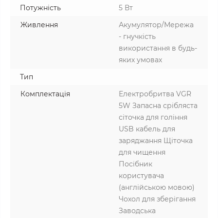
Потужність
5 Вт
Живлення
Акумулятор/Мережа
- гнучкість
використання в будь-
яких умовах
Тип
Комплектація
Електробритва VGR
5W Запасна срібляста
сіточка для гоління
USB кабель для
заряджання Щіточка
для чищення
Посібник
користувача
(англійською мовою)
Чохол для зберігання
Заводська