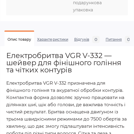
подарункова
упаковка
0
0
Опис товару
Характеристики
Відгуків
Питання
Електробритва VGR V-332 —
шейвер для фінішного гоління
та чітких контурів
Електробритва VGR V-332 призначена для
фінішного гоління та акуратної обробки контурів.
Компактна форма дозволяє зручно працювати на
ділянках шиї, щік або голови, де важлива точність і
чистий результат. Бритва оснащена двигуном із
трьома швидкісними режимами до 7500 обертів за
хвилину, що дає змогу підлаштувати інтенсивність
роботи під різні типи волосся. Сітка та леза з