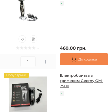
460.00 грн.
До кошика
Електробритва з
Популярний
тримером Geemy GM-
7500