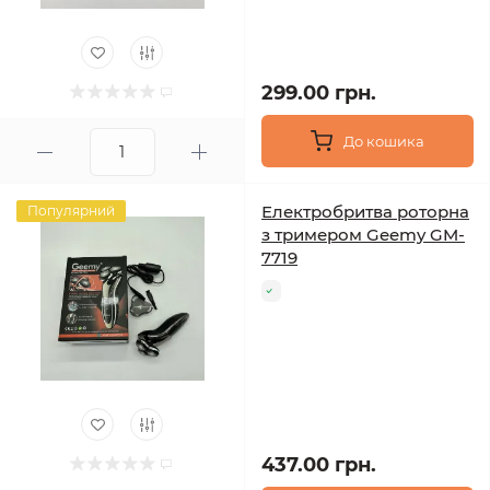
299.00 грн.
До кошика
Електробритва роторна
Популярний
з тримером Geemy GM-
7719
437.00 грн.