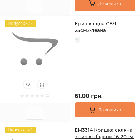
До кошика
Кришка для СВЧ
Популярний
25см,Алеана
61.00 грн.
До кошика
ЕМ3314 Кришка скляна
Популярний
з силік.обідком 16-20см.