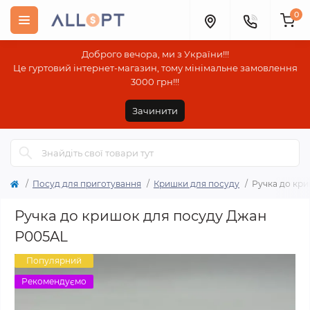
0
Доброго вечора, ми з України!!!
Це гуртовий інтернет-магазин, тому мінімальне замовлення
3000 грн!!!
Зачинити
Посуд для приготування
Кришки для посуду
Ручка до кр
Ручка до кришок для посуду Джан
Р005AL
Популярний
Рекомендуємо