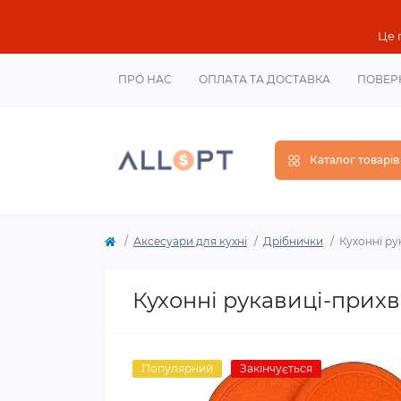
Це 
ПРО НАС
ОПЛАТА ТА ДОСТАВКА
ПОВЕР
Каталог товарів
Аксесуари для кухні
Дрібнички
Кухонні ру
Кухонні рукавиці-прихв
Популярний
Закінчується