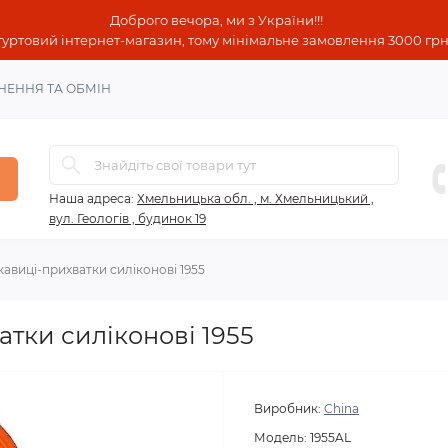
Доброго вечора, ми з України!!!
гуртовий інтернет-магазин, тому мінімальне замовлення 3000 грн!
НЕННЯ ТА ОБМІН
Наша адреса:
Хмельницька обл. , м. Хмельницький ,
вул. Геологів , будинок 19
кавиці-прихватки силіконові 1955
атки силіконові 1955
Виробник:
China
Модель:
1955AL