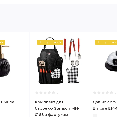
ий
Популярний
Популярни
ля мила
Комплект для
Дзвінок офі
барбекю Stenson MH-
Empire EM-
0168 з фартухом