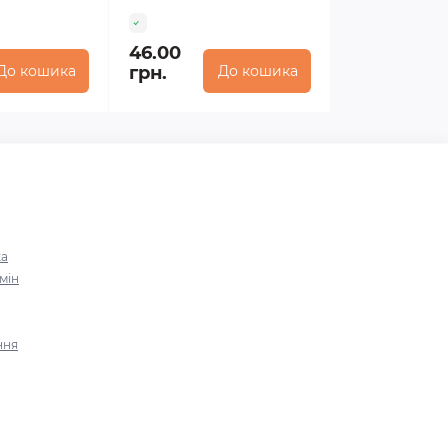
46.00
До кошика
грн.
До кошика
ка
мін
ння