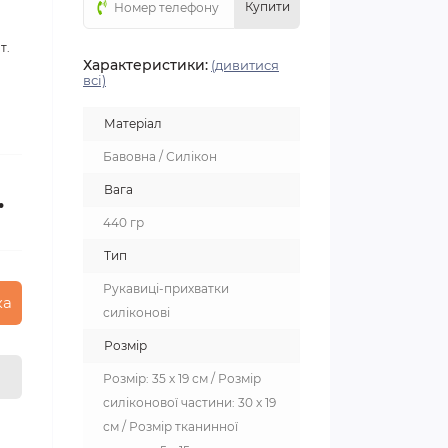
Купити
т.
Характеристики:
(дивитися
всі)
Матеріал
Бавовна / Силікон
Вага
.
440 гр
Тип
Рукавиці-прихватки
ка
силіконові
Розмір
Розмір: 35 х 19 см / Розмір
силіконової частини: 30 х 19
см / Розмір тканинної