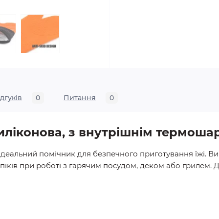
ідгуків
0
Питання
0
иліконова, з внутрішнім термоша
деальний помічник для безпечного приготування їжі. Виг
піків при роботі з гарячим посудом, деком або грилем.