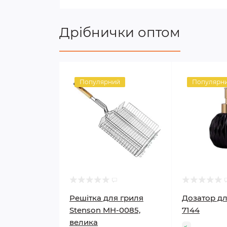
Дрібнички оптом
Популярний
Популярн
Решітка для гриля
Дозатор д
Stenson MH-0085,
7144
велика