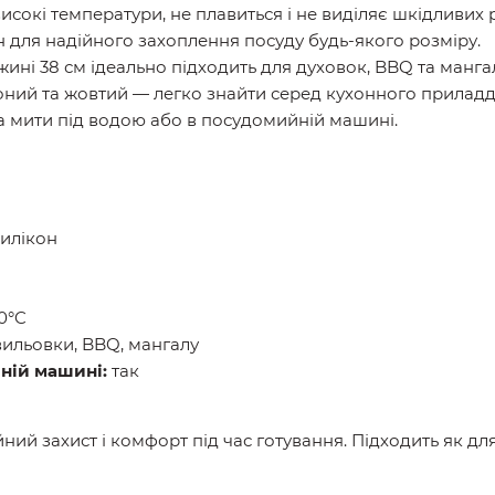
сокі температури, не плавиться і не виділяє шкідливих 
 для надійного захоплення посуду будь-якого розміру.
ині 38 см ідеально підходить для духовок, BBQ та манга
оний та жовтий — легко знайти серед кухонного приладд
 мити під водою або в посудомийній машині.
илікон
0°C
вильовки, BBQ, мангалу
ній машині:
так
ний захист і комфорт під час готування. Підходить як дл