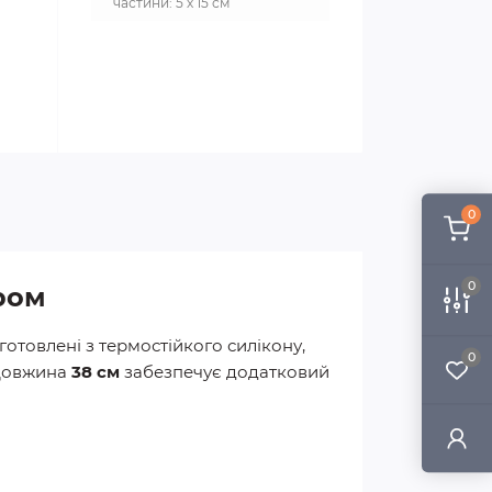
частини: 5 х 15 см
0
0
ром
отовлені з термостійкого силікону,
0
 Довжина
38 см
забезпечує додатковий