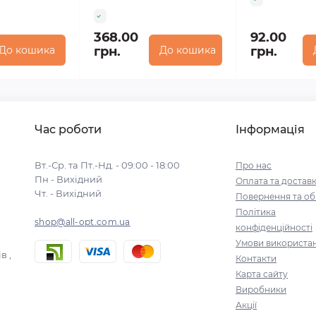
368.00
92.00
До кошика
грн.
До кошика
грн.
Час роботи
Інформація
Вт.-Ср. та Пт.-Нд. - 09:00 - 18:00
Про нас
Пн - Вихідний
Оплата та достав
Чт. - Вихідний
Повернення та об
Політика
shop@all-opt.com.ua
конфіденційності
Умови використа
в ,
Контакти
Карта сайту
Виробники
Акції