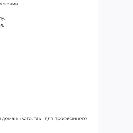
речовин.
лу.
я.
я домашнього, так і для професійного