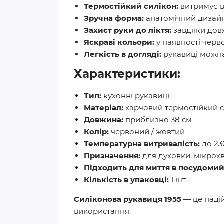
Термостійкий силікон:
витримує ви
Зручна форма:
анатомічний дизайн
Захист руки до ліктя:
завдяки довж
Яскраві кольори:
у наявності черв
Легкість в догляді:
рукавиці можна
Характеристики:
Тип:
кухонні рукавиці
Матеріал:
харчовий термостійкий с
Довжина:
приблизно 38 см
Колір:
червоний / жовтий
Температурна витривалість:
до 23
Призначення:
для духовки, мікрох
Підходить для миття в посудомий
Кількість в упаковці:
1 шт
Силіконова рукавиця 1955
— це надій
використання.