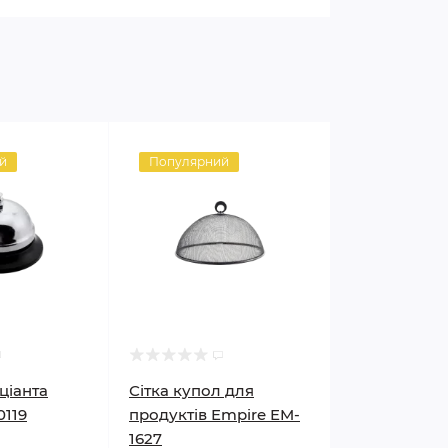
й
Популярний
ціанта
Сітка купол для
0119
продуктів Empire EM-
1627