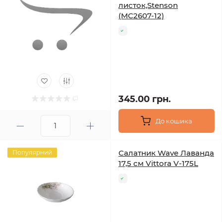
листок,Stenson
(МС2607-12)
345.00 грн.
До кошика
Салатник Wave Лаванда
Популярний
17,5 см Vittora V-175L