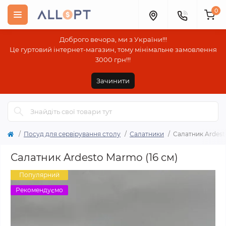
0
Доброго вечора, ми з України!!!
Це гуртовий інтернет-магазин, тому мінімальне замовлення
3000 грн!!!
Зачинити
Посуд для сервірування столу
Салатники
Салатник Ardest
Салатник Ardesto Marmo (16 см)
Популярний
Рекомендуємо