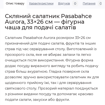
0
0
Опис товару
Характеристики
Відгуків
Питання
Скляний салатник Pasabahce
Aurora, 33×26 см — фігурна
чаша для подачі салатів
Салатник Pasabahce Aurora розміром 33×26 см
призначений для подачі салатів, фруктів та інших
страв під час сервірування столу. Виготовлений із
прозорого скла, яке не вбирає запахи та легко
очищується після використання. Фігурна форма
додає посуду виразного вигляду та робить подачу
страв більш акуратною. Гладка поверхня скла
дозволяє зручно використовувати салатник як для
щоденного прийому їжі, так і для сервірування
святкового столу. Прозорий матеріал поєднується
з різними видами посуду та допомагає красиво
подати салати, закуски або фрукти.