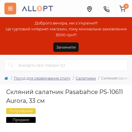
0
Доброго вечора, ми з України!!!
Це гуртовий інтернет-магазин, тому мінімальне замовлення
3000 грн!!!
Зачинити
Посуд для сервірування столу
Салатники
Скляний салатник
Скляний салатник Pasabahce PS-10611
Aurora, 33 см
Популярний
Продано