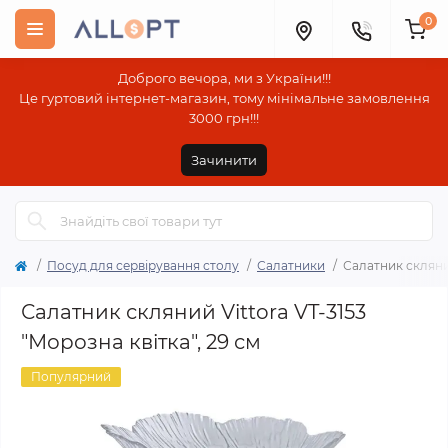
0
Доброго вечора, ми з України!!!
Це гуртовий інтернет-магазин, тому мінімальне замовлення
3000 грн!!!
Зачинити
Посуд для сервірування столу
Салатники
Салатник скляний
Салатник скляний Vittora VT-3153
"Морозна квітка", 29 см
Популярний