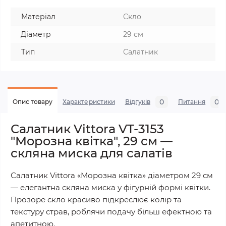
Матеріал
Скло
Діаметр
29 см
Тип
Салатник
0
0
Опис товару
Характеристики
Відгуків
Питання
Салатник Vittora VT-3153
"Морозна квітка", 29 см —
скляна миска для салатів
Салатник Vittora «Морозна квітка» діаметром 29 см
— елегантна скляна миска у фігурній формі квітки.
Прозоре скло красиво підкреслює колір та
текстуру страв, роблячи подачу більш ефектною та
апетитною.