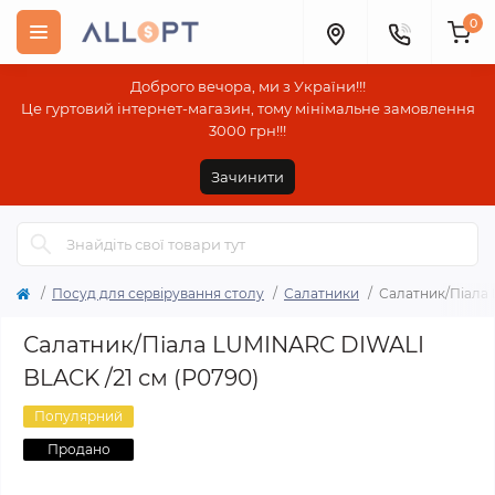
0
Доброго вечора, ми з України!!!
Це гуртовий інтернет-магазин, тому мінімальне замовлення
3000 грн!!!
Зачинити
Посуд для сервірування столу
Салатники
Салатник/Піала 
Салатник/Піала LUMINARC DIWALI
BLACK /21 см (P0790)
Популярний
Продано