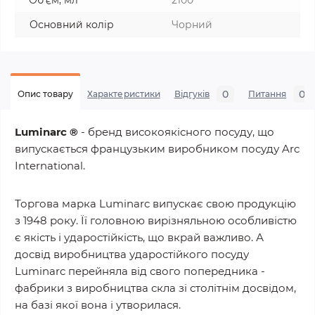
Об'єм, мл
2100
Основний колір
Чорний
0
0
Опис товару
Характеристики
Відгуків
Питання
Luminarc ®
- бренд високоякісного посуду, що
випускається французьким виробником посуду Arc
International.
Торгова марка Luminarc випускає свою продукцію
з 1948 року. Її головною вирізняльною особливістю
є якість і ударостійкість, що вкрай важливо. А
досвід виробництва ударостійкого посуду
Luminarc перейняла від свого попередника -
фабрики з виробництва скла зі столітнім досвідом,
на базі якої вона і утворилася.