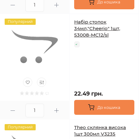
До кошика
Набір стопок
Популярний
34мл,"Cheerio" 1шт,
53008-МС12/sl
22.49 грн.
До кошика
Theo склянка висока
Популярний
1шт 300мл V3235