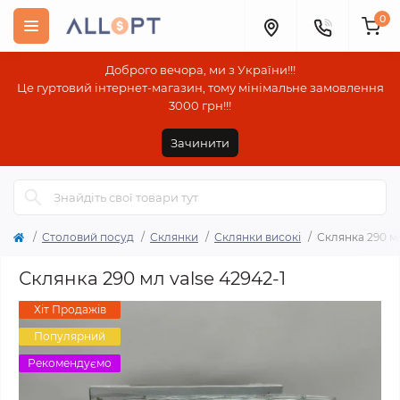
0
Доброго вечора, ми з України!!!
Це гуртовий інтернет-магазин, тому мінімальне замовлення
3000 грн!!!
Зачинити
Столовий посуд
Склянки
Склянки високі
Склянка 290 мл
Склянка 290 мл valse 42942-1
Хіт Продажів
Популярний
Рекомендуємо