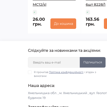
МС12/sl
6шт 8228/1
26.00
163.56
грн.
До кошика
грн.
Слідкуйте за новинками та акціями:
Підпишіться
Я прочитав
Політика конфіденційності
і згоден з
вимогами
Наша адреса:
Хмельницька обл. , м. Хмельницький , вул. Геологі
будинок 19