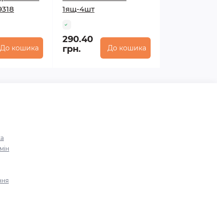
9318
1ящ-4шт
290.40
До кошика
грн.
До кошика
ка
мін
ння