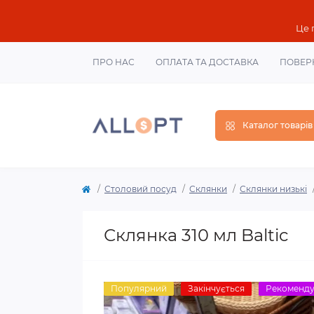
Це 
ПРО НАС
ОПЛАТА ТА ДОСТАВКА
ПОВЕР
Каталог товарів
Столовий посуд
Склянки
Склянки низькі
Склянка 310 мл Baltic
Популярний
Закінчується
Рекоменд