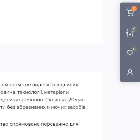
0
0
0
 вмістом і не виділяє шкідливих
вина, технології, матеріали
 шкідливих речовин. Склянка 205 мл
ти без абразивних миючих засобів.
ицтво спрямоване переважно для