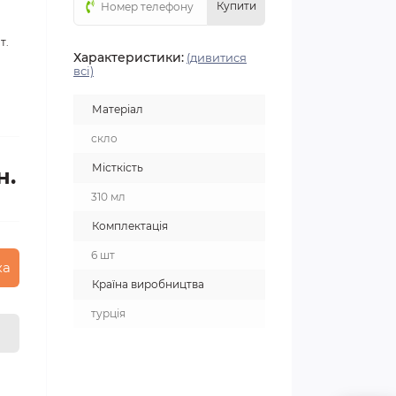
Купити
т.
Характеристики:
(дивитися
всі)
Матеріал
скло
Місткість
н.
310 мл
Комплектація
6 шт
ка
Країна виробництва
турція