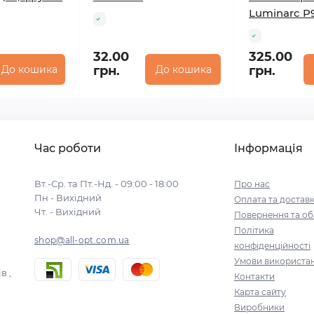
Luminarc P
32.00
325.00
До кошика
грн.
До кошика
грн.
Час роботи
Інформація
Вт.-Ср. та Пт.-Нд. - 09:00 - 18:00
Про нас
Пн - Вихідний
Оплата та достав
Чт. - Вихідний
Повернення та об
Політика
shop@all-opt.com.ua
конфіденційності
Умови використа
в ,
Контакти
Карта сайту
Виробники