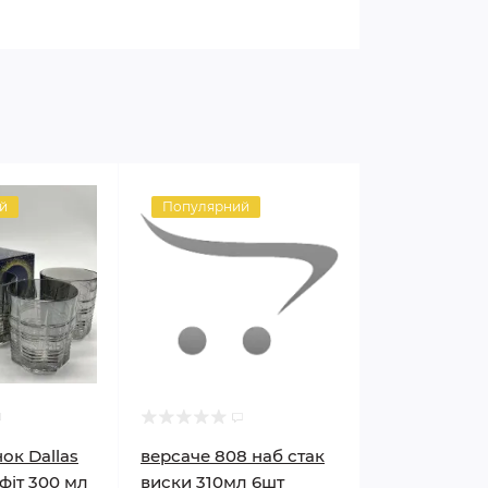
й
Популярний
ок Dallas
версаче 808 наб стак
фіт 300 мл
виски 310мл 6шт