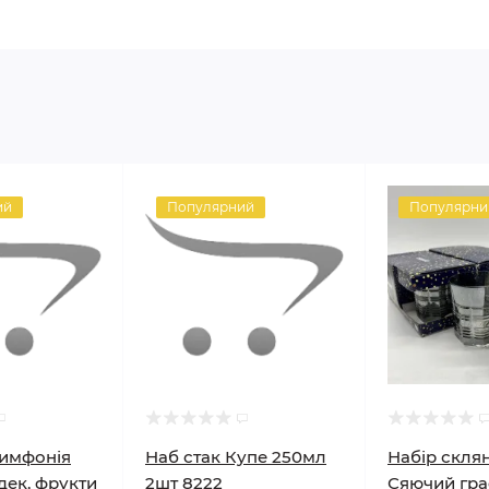
ий
Популярний
Популярни
Симфонія
Наб стак Купе 250мл
Набір склян
дек, фрукти
2шт 8222
Сяючий гра