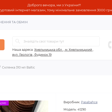
Доброго вечора, ми з України!!!
гуртовий інтернет-магазин, тому мінімальне замовлення 3000 грн!
НЕННЯ ТА ОБМІН
Наша адреса:
Хмельницька обл. , м. Хмельницький ,
вул. Геологів , будинок 19
Склянка 310 мл Baltic
Виробник:
Pasabahce
уємо
Модель:
41290