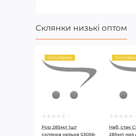
Склянки низькі оптом
Популярний
Популярн
Pop 285мл 1шт
Наб, стак 
склянка низька 53056-
285мл низ 