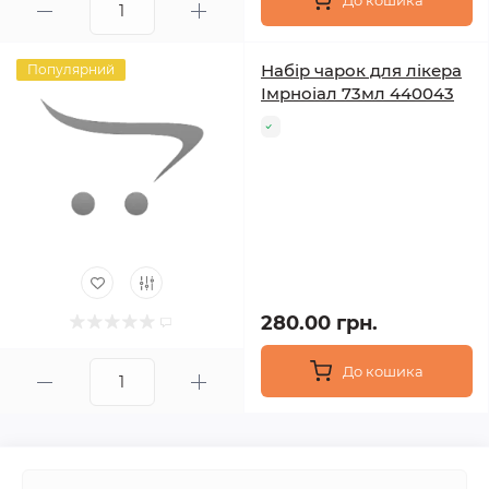
До кошика
Набір чарок для лікера
Популярний
Імрноіал 73мл 440043
280.00 грн.
До кошика