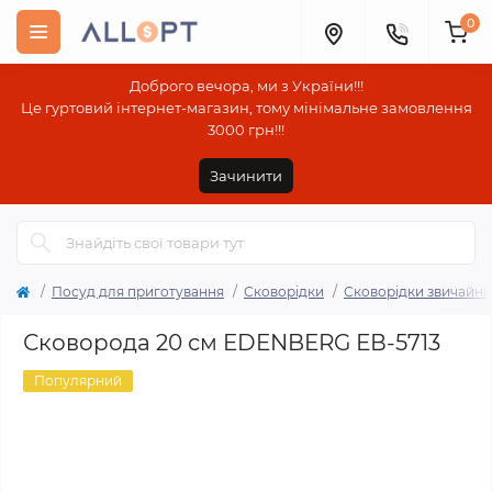
0
Доброго вечора, ми з України!!!
Це гуртовий інтернет-магазин, тому мінімальне замовлення
3000 грн!!!
Зачинити
Посуд для приготування
Сковорідки
Сковорідки звичайні
Сковорода 20 см EDENBERG ЕВ-5713
Популярний