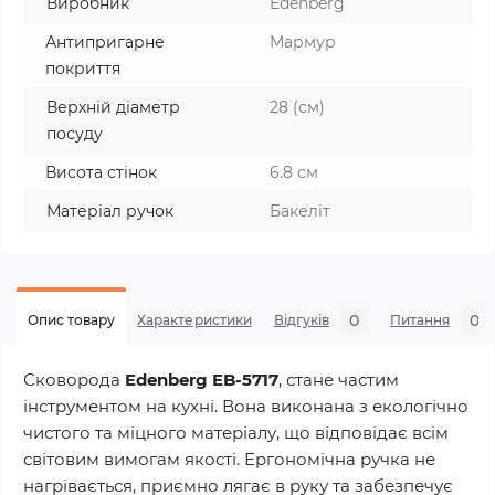
Виробник
Edenberg
Антипригарне
Мармур
покриття
Верхній діаметр
28 (см)
посуду
Висота стінок
6.8 см
Матеріал ручок
Бакеліт
0
0
Опис товару
Характеристики
Відгуків
Питання
Сковорода
Edenberg EB-5717
, стане частим
інструментом на кухні. Вона виконана з екологічно
чистого та міцного матеріалу, що відповідає всім
світовим вимогам якості. Ергономічна ручка не
нагрівається, приємно лягає в руку та забезпечує