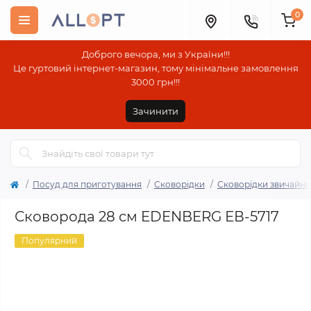
0
Доброго вечора, ми з України!!!
Це гуртовий інтернет-магазин, тому мінімальне замовлення
3000 грн!!!
Зачинити
Посуд для приготування
Сковорідки
Сковорідки звичайні
Сковорода 28 см EDENBERG ЕВ-5717
Популярний