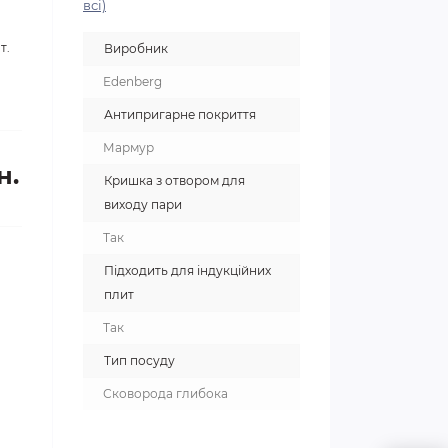
всі)
т.
Виробник
Edenberg
Антипригарне покриття
Мармур
н.
Кришка з отвором для
виходу пари
Так
Підходить для індукційних
плит
Так
Тип посуду
Сковорода глибока