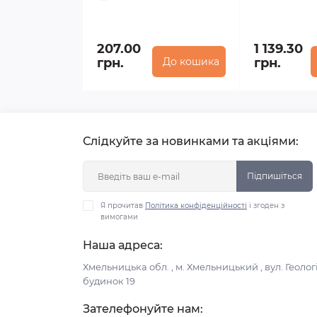
207.00
1 139.30
грн.
До кошика
грн.
Слідкуйте за новинками та акціями:
Підпишіться
Я прочитав
Політика конфіденційності
і згоден з
вимогами
Наша адреса:
Хмельницька обл. , м. Хмельницький , вул. Геологі
будинок 19
Зателефонуйте нам: