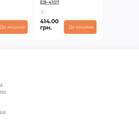
EB-4107
414.00
До кошика
грн.
До кошика
ка
мін
ння