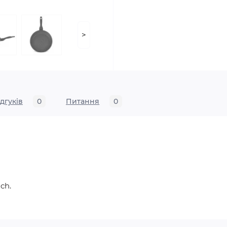
>
ідгуків
0
Питання
0
ch.