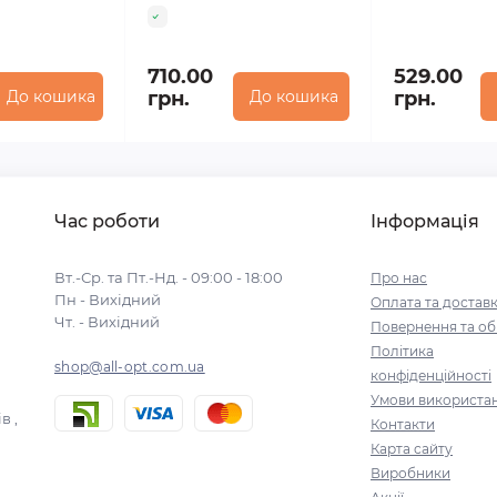
710.00
529.00
До кошика
грн.
До кошика
грн.
Час роботи
Інформація
Вт.-Ср. та Пт.-Нд. - 09:00 - 18:00
Про нас
Пн - Вихідний
Оплата та достав
Чт. - Вихідний
Повернення та об
Політика
shop@all-opt.com.ua
конфіденційності
Умови використа
в ,
Контакти
Карта сайту
Виробники