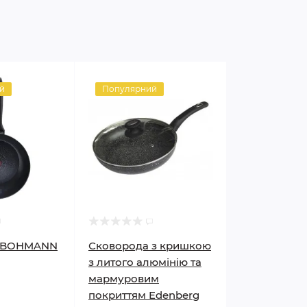
й
Популярний
а BOHMANN
Сковорода з кришкою
з литого алюмінію та
мармуровим
покриттям Edenberg