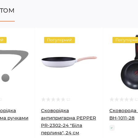
птом
ий
Популярний
Популярни
орідка
Сковорідка
Сковород
ома ручками
антипригарна PEPPER
BH-1011-28
PR-2302-24 "Біла
перлина", 24 см