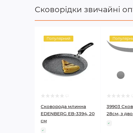
Сковорідки звичайні о
Популярний
Популярн
Сковорода млинна
39903 Сков
EDENBERG EB-3394, 20
28см, з дв
см