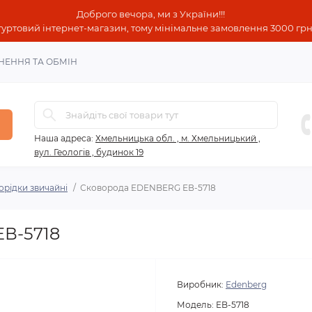
Доброго вечора, ми з України!!!
гуртовий інтернет-магазин, тому мінімальне замовлення 3000 грн!
НЕННЯ ТА ОБМІН
Наша адреса:
Хмельницька обл. , м. Хмельницький ,
вул. Геологів , будинок 19
орідки звичайні
Сковорода EDENBERG ЕВ-5718
В-5718
Виробник:
Edenberg
Модель:
EB-5718