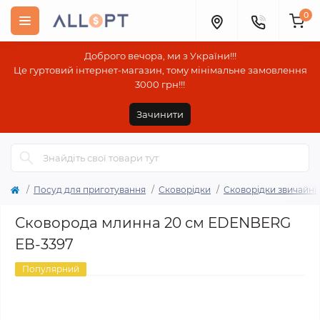
0
Доброго вечора, ми з України!!!
Це гуртовий інтернет-магазин, тому мінімальне замовлення
3000 грн!!!
Зачинити
Посуд для приготування
Сковорідки
Сковорідки звичайні
Сковорода млинна 20 см EDENBERG
ЕВ-3397
Популярний