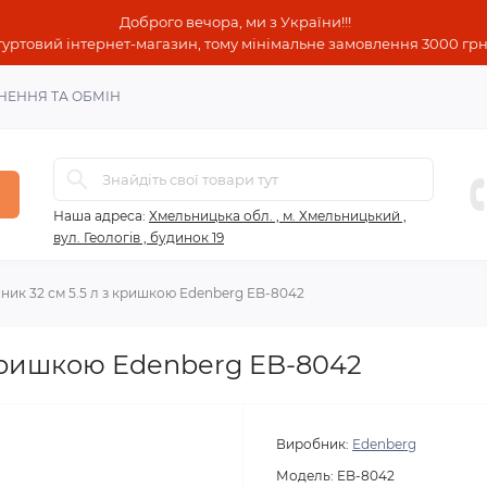
Доброго вечора, ми з України!!!
гуртовий інтернет-магазин, тому мінімальне замовлення 3000 грн!
НЕННЯ ТА ОБМІН
Наша адреса:
Хмельницька обл. , м. Хмельницький ,
вул. Геологів , будинок 19
ник 32 см 5.5 л з кришкою Edenberg EB-8042
 кришкою Edenberg EB-8042
Виробник:
Edenberg
Модель:
EB-8042