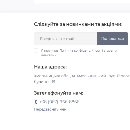
Слідкуйте за новинками та акціями:
Підпишіться
Я прочитав
Політика конфіденційності
і згоден з
вимогами
Наша адреса:
Хмельницька обл. , м. Хмельницький , вул. Геологі
будинок 19
Зателефонуйте нам:
+38 (067)-966-8866
Передзвоніть мені