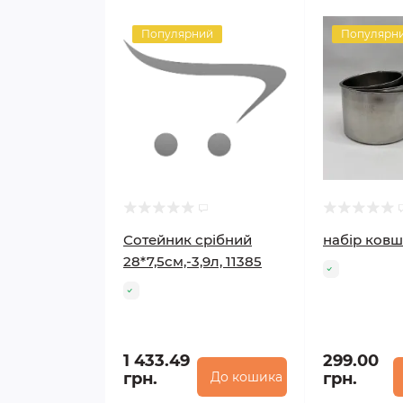
Популярний
Популярн
Сотейник срібний
набір ковш
28*7,5см,-3,9л, 11385
1 433.49
299.00
грн.
До кошика
грн.