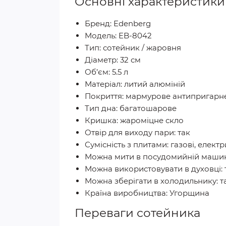
Основні характеристики
Бренд: Edenberg
Модель: EB-8042
Тип: сотейник / жаровня
Діаметр: 32 см
Об’єм: 5.5 л
Матеріал: литий алюміній
Покриття: мармурове антипригарн
Тип дна: багатошарове
Кришка: жароміцне скло
Отвір для виходу пари: так
Сумісність з плитами: газові, електр
Можна мити в посудомийній машині
Можна використовувати в духовці: 
Можна зберігати в холодильнику: т
Країна виробництва: Угорщина
Переваги сотейника