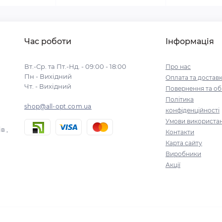
Час роботи
Інформація
Вт.-Ср. та Пт.-Нд. - 09:00 - 18:00
Про нас
Пн - Вихідний
Оплата та достав
Чт. - Вихідний
Повернення та об
Політика
shop@all-opt.com.ua
конфіденційності
Умови використа
в ,
Контакти
Карта сайту
Виробники
Акції