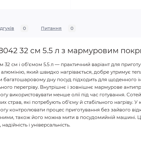
ідгуків
0
Питання
0
8042 32 см 5.5 л з мармуровим пок
32 см і об’ємом 5.5 л — практичний варіант для приготу
 алюмінію, який швидко нагрівається, добре утримує теп
ки багатошаровому дну посуд підходить для щоденного і
ьного перегріву. Внутрішнє і зовнішнє мармурове анти
огу використовувати менше олії під час готування. Сотей
нших страв, які потребують об’єму й стабільного нагріву.
могу контролювати процес приготування без зайвого від
ійними, також його можна мити в посудомийній машині. Ц
 надійність і універсальність.