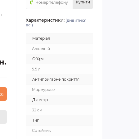
Купити
т.
Характеристики:
(дивитися
всі)
Матеріал
Алюміній
Об'єм
н.
5.5 л
Антипригарне покриття
Мармурове
ка
Діаметр
32 см
Тип
Сотейник