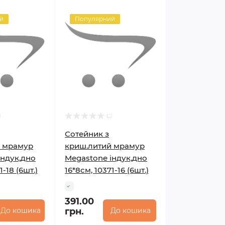
й
Популярний
Сотейник з
й мрамур
криш.литий мрамур
індук,дно
Megastone індук,дно
1-18 (6шт.)
16*8см, 10371-16 (6шт.)
391.00
До кошика
грн.
До кошика