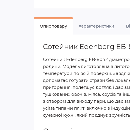
Опис товару
Характеристики
В
Сотейник Edenberg EB-
Сотейник Edenberg EB-8042 діаметром 
родини. Модель виготовлена з литого
температури по всій поверхні. Завдя
допомагає готувати страви без локал
пригорання, полегшує догляд і дає зм
тушкованих овочів, м’яса, соусів та і
з отвором для виходу пари, що дає з
усіма типами плит, включно з індукц
сучасної кухні, який поєднує зручність,