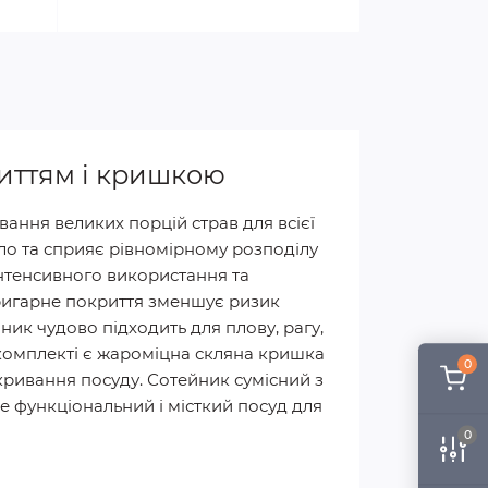
риттям і кришкою
вання великих порцій страв для всієї
ло та сприяє рівномірному розподілу
нтенсивного використання та
пригарне покриття зменшує ризик
ник чудово підходить для плову, рагу,
 У комплекті є жароміцна скляна кришка
0
кривання посуду. Сотейник сумісний з
е функціональний і місткий посуд для
0