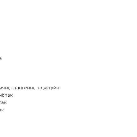
е
ичні, галогенні, індукційні
: так
так
ак