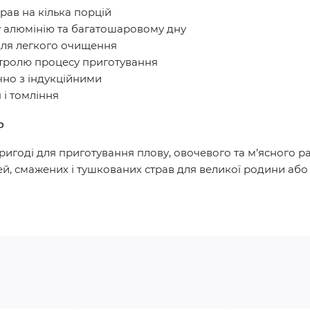
рав на кілька порцій
у алюмінію та багатошаровому дну
для легкого очищення
тролю процесу приготування
ючно з індукційними
 і томління
ь
игоді для приготування плову, овочевого та м’ясного раг
шей, смажених і тушкованих страв для великої родини або 