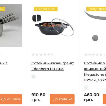
ий
Популярний
Популярни
иків
Сотейник-казан граніт
Сотейник з
Edenberg EB-8135
криш.лити
Megastone 
18*9см, 1037
910.80
460.00
До кошика
грн.
До кошика
грн.