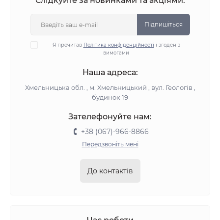
Слідкуйте за новинками та акціями:
Підпишіться
Я прочитав
Політика конфіденційності
і згоден з
вимогами
Наша адреса:
Хмельницька обл. , м. Хмельницький , вул. Геологів ,
будинок 19
Зателефонуйте нам:
+38 (067)-966-8866
Передзвоніть мені
До контактів