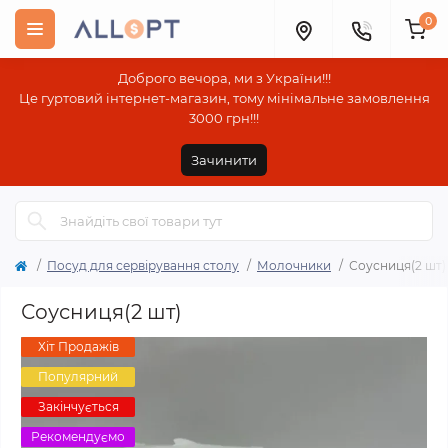
0
Доброго вечора, ми з України!!!
Це гуртовий інтернет-магазин, тому мінімальне замовлення
3000 грн!!!
Зачинити
Посуд для сервірування столу
Молочники
Соусниця(2 шт)
Соусниця(2 шт)
Хіт Продажів
Популярний
Закінчується
Рекомендуємо