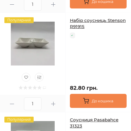
До кошика
Набір соусниць Stenson
Популярний
R91915
82.80 грн.
До кошика
Соусниця Pasabahce
Популярний
31323