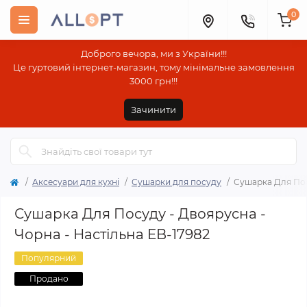
0
Доброго вечора, ми з України!!!
Це гуртовий інтернет-магазин, тому мінімальне замовлення
3000 грн!!!
Зачинити
Аксесуари для кухні
Сушарки для посуду
Сушарка Для Пос
Сушарка Для Посуду - Двоярусна -
Чорна - Настільна EB-17982
Популярний
Продано