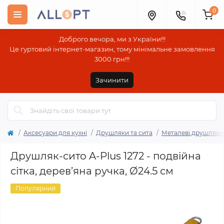
0
Доброго вечора, ми з України!!!
Це гуртовий інтернет-магазин, тому мінімальне замовлення
3000 грн!!!
Зачинити
Аксесуари для кухні
Друшляки та сита
Металеві друшляки 
Друшляк-сито A-Plus 1272 - подвійна
сітка, дерев’яна ручка, Ø24.5 см
Популярний