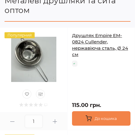
Металеві друшляки та сита
оптом
Друшляк Empire EM-
Популярний
0824 Cullender,
нержавіюча сталь, Ø 24
см
115.00 грн.
До кошика