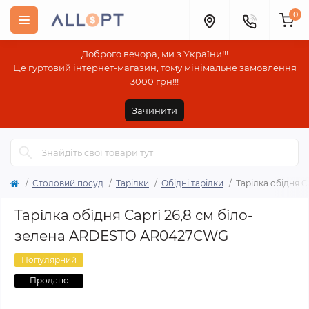
0
Доброго вечора, ми з України!!!
Це гуртовий інтернет-магазин, тому мінімальне замовлення
3000 грн!!!
Зачинити
Столовий посуд
Тарілки
Обідні тарілки
Тарілка обідня 
Тарілка обідня Capri 26,8 см біло-
зелена ARDESTO AR0427CWG
Популярний
Продано