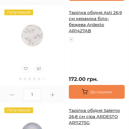
Тарілка обідня Asti 26,9
Популярний
см кераміка біло-
бежева Ardesto
AR1427AB
172.00 грн.
До кошика
Тарілка обідня Salerno
Популярний
26,8 см сіра ARDESTO
AR1127SG