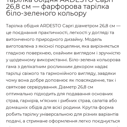
26,8 см — фарфорова тарілка
біло-зеленого кольору
Тарілка обідня ARDESTO Capri діаметром 26,8 см —
це поєднання практичності, легкості у догляді та
витонченого природного дизайну. Модель
виготовлена з якісної порцеляни, яка вирізняється
гладкою поверхнею, охайним виглядом і зручністю
у щоденному використанні. Біло-зелена кольорова
гама з делікатним рослинним декором надає
тарілці свіжого та гармонійного вигляду, завдяки
чому вона добре доповнює як повсякденне, так і
святкове сервірування. Діаметр 26,8 см
оптимально підходить для подавання основних
страв, гарнірів, м’ясних і рибних страв, салатів або
домашніх обідів для всієї родини. Кругла форма
робить тарілку універсальною для різних варіантів
подачі, а стримане оформлення легко поєднується