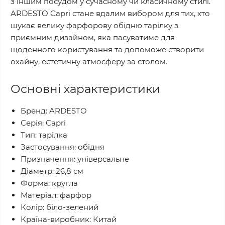
з іншим посудом у сучасному чи класичному стилі.
ARDESTO Capri стане вдалим вибором для тих, хто
шукає велику фарфорову обідню тарілку з
приємним дизайном, яка пасуватиме для
щоденного користування та допоможе створити
охайну, естетичну атмосферу за столом.
Основні характеристики
Бренд: ARDESTO
Серія: Capri
Тип: тарілка
Застосування: обідня
Призначення: універсальне
Діаметр: 26,8 см
Форма: кругла
Матеріал: фарфор
Колір: біло-зелений
Країна-виробник: Китай