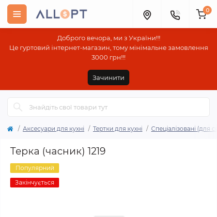
0
Доброго вечора, ми з України!!!
Це гуртовий інтернет-магазин, тому мінімальне замовлення
3000 грн!!!
Зачинити
Аксесуари для кухні
Тертки для кухні
Спеціалізовані (для с
Терка (часник) 1219
Популярний
Закінчується