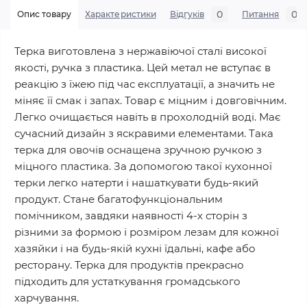
0
0
Опис товару
Характеристики
Відгуків
Питання
Терка виготовлена з нержавіючої сталі високої
якості, ручка з пластика. Цей метал не вступає в
реакцію з їжею під час експлуатації, а значить не
міняє її смак і запах. Товар є міцним і довговічним.
Легко очищається навіть в прохолодній воді. Має
сучасний дизайн з яскравими елементами. Така
терка для овочів оснащена зручною ручкою з
міцного пластика. За допомогою такої кухонної
терки легко натерти і нашаткувати будь-який
продукт. Стане багатофункціональним
помічником, завдяки наявності 4-х сторін з
різними за формою і розміром лезам для кожної
хазяйки і на будь-якій кухні їдальні, кафе або
ресторану. Терка для продуктів прекрасно
підходить для устаткування громадського
харчування.