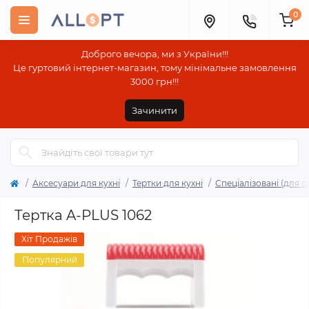
0
Доброго вечора, ми з України!!!
Це гуртовий інтернет-магазин, тому мінімальне замовлення
3000 грн!!!
Зачинити
Аксесуари для кухні
Тертки для кухні
Спеціалізовані (для с
Тертка A-PLUS 1062
Хіт Продажів
Популярний