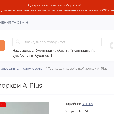
Доброго вечора, ми з України!!!
гуртовий інтернет-магазин, тому мінімальне замовлення 3000 грн!
НЕННЯ ТА ОБМІН
Наша адреса:
Хмельницька обл. , м. Хмельницький ,
вул. Геологів , будинок 19
алізовані (для сиру, овочів)
Тертка для корейської моркви A-Plus
моркви A-Plus
Виробник:
A-Plus
ся
Модель:
1218AL