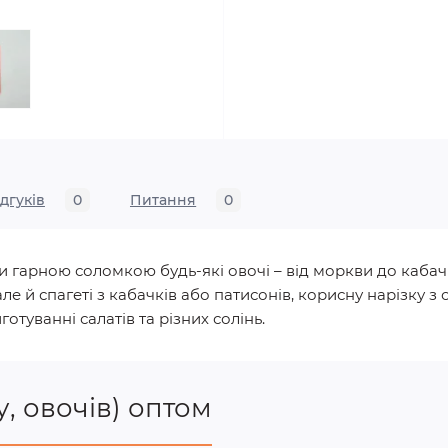
ідгуків
0
Питання
0
 гарною соломкою будь-які овочі – від моркви до кабачк
 й спагеті з кабачків або патисонів, корисну нарізку з о
отуванні салатів та різних солінь.
у, овочів) оптом