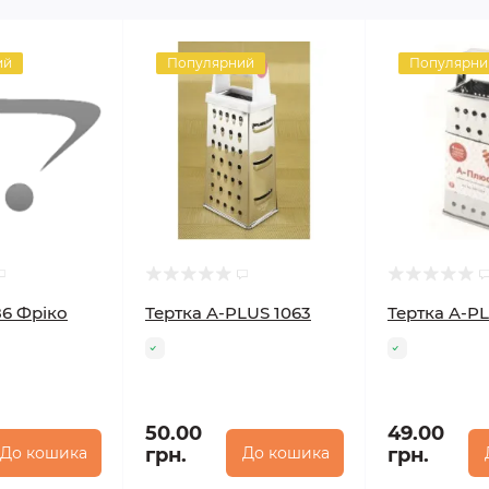
ий
Популярний
Популярни
6 Фріко
Тертка A-PLUS 1063
Тертка A-P
50.00
49.00
До кошика
грн.
До кошика
грн.