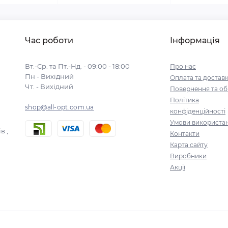
Час роботи
Інформація
Вт.-Ср. та Пт.-Нд. - 09:00 - 18:00
Про нас
Пн - Вихідний
Оплата та достав
Чт. - Вихідний
Повернення та об
Політика
shop@all-opt.com.ua
конфіденційності
Умови використа
в ,
Контакти
Карта сайту
Виробники
Акції