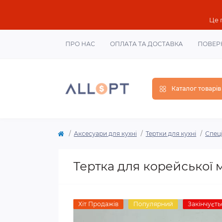
Це 
ПРО НАС
ОПЛАТА ТА ДОСТАВКА
ПОВЕР
Каталог товарів
Аксесуари для кухні
Тертки для кухні
Спеці
Тертка для корейської 
Хіт Продажів
Популярний
Закінчуєть