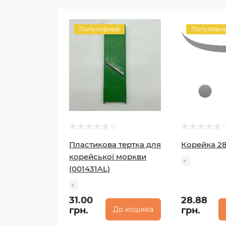
Популярний
Популярн
Пластикова тертка для
Корейка 28
корейської моркви
(001431AL)
31.00
28.88
грн.
До кошика
грн.