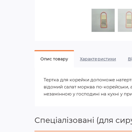
Опис товару
Характеристики
В
Тертка для корейки допоможе натерти
відомий салат морква по-корейськи, але
незамінною у господині на кухні у приг
Спеціалізовані (для сир