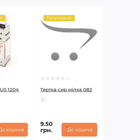
й
Популярний
LUS 1204
Тертка сир мілка 082
9.50
До кошика
грн.
До кошика