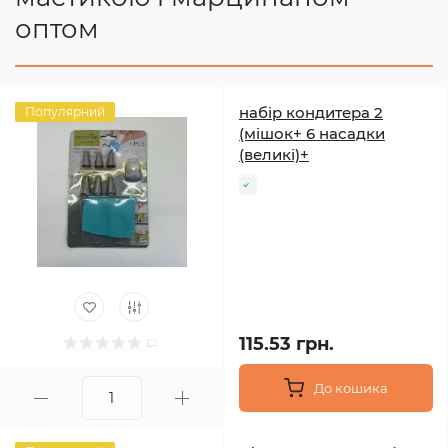
оптом
набір кондитера 2
Популярний
(мішок+ 6 насадки
(великі)+
115.53 грн.
До кошика