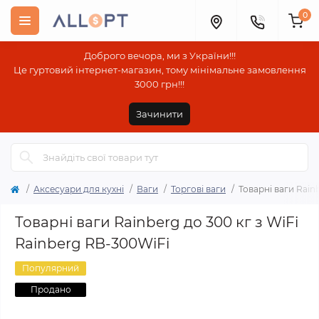
0
Доброго вечора, ми з України!!!
Це гуртовий інтернет-магазин, тому мінімальне замовлення
3000 грн!!!
Зачинити
Аксесуари для кухні
Ваги
Торгові ваги
Товарні ваги Rain
Товарні ваги Rainberg до 300 кг з WiFi
Rainberg RB-300WiFi
Популярний
Продано