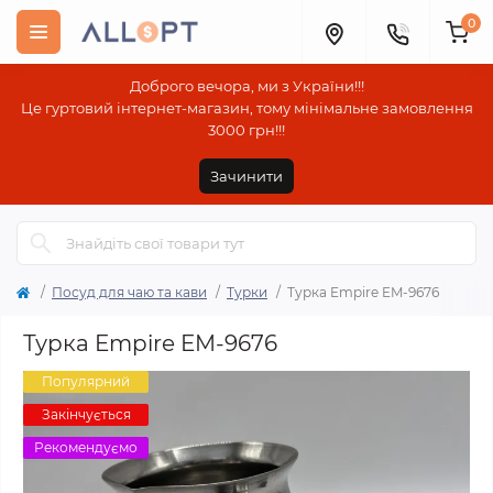
0
Доброго вечора, ми з України!!!
Це гуртовий інтернет-магазин, тому мінімальне замовлення
3000 грн!!!
Зачинити
Посуд для чаю та кави
Турки
Турка Empire EM-9676
Турка Empire EM-9676
Популярний
Закінчується
Рекомендуємо