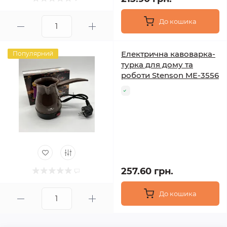
До кошика
Електрична кавоварка-
Популярний
турка для дому та
роботи Stenson ME-3556
257.60 грн.
До кошика