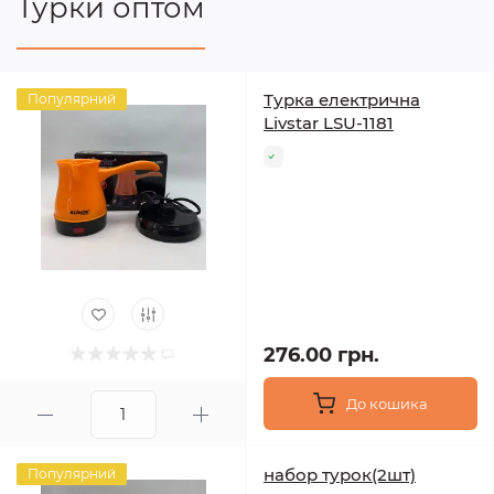
Турки оптом
Турка електрична
Популярний
Livstar LSU-1181
276.00 грн.
До кошика
набор турок(2шт)
Популярний