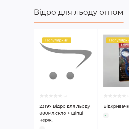
Відро для льоду оптом
Популярний
Популярн
23197 Відро для льоду
Відкривачк
880мл.скло + щіпці
нерж,