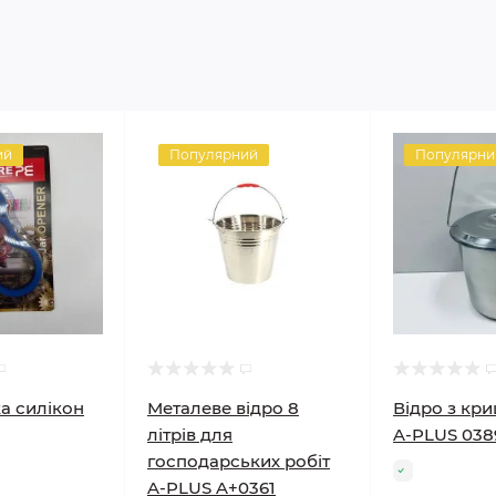
ий
Популярний
Популярни
а силікон
Металеве відро 8
Відро з кр
літрів для
A-PLUS 038
господарських робіт
A-PLUS A+0361