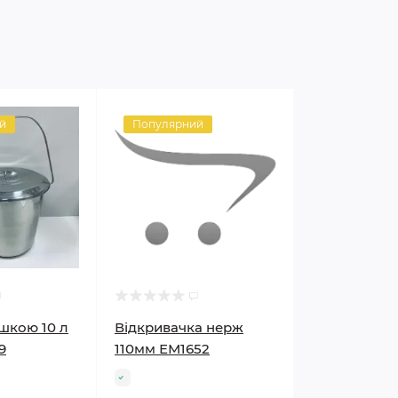
й
Популярний
ишкою 10 л
Відкривачка нерж
9
110мм ЕМ1652