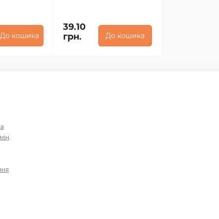
39.10
До кошика
грн.
До кошика
ка
мін
ння