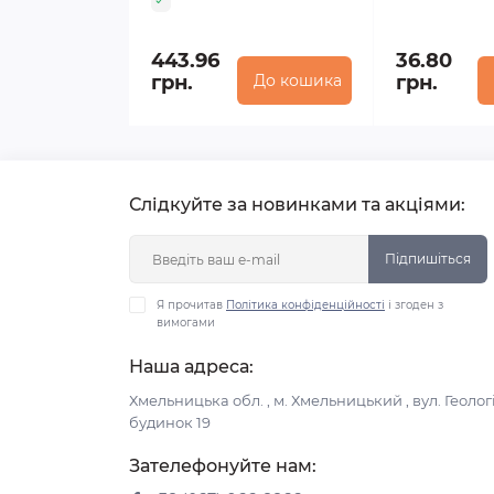
443.96
36.80
грн.
До кошика
грн.
Слідкуйте за новинками та акціями:
Підпишіться
Я прочитав
Політика конфіденційності
і згоден з
вимогами
Наша адреса:
Хмельницька обл. , м. Хмельницький , вул. Геологі
будинок 19
Зателефонуйте нам: