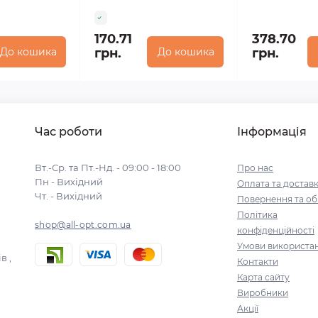
170.71
378.70
До кошика
грн.
До кошика
грн.
Час роботи
Інформація
Вт.-Ср. та Пт.-Нд. - 09:00 - 18:00
Про нас
Пн - Вихідний
Оплата та достав
Чт. - Вихідний
Повернення та об
Політика
shop@all-opt.com.ua
конфіденційності
Умови використа
в ,
Контакти
Карта сайту
Виробники
Акції