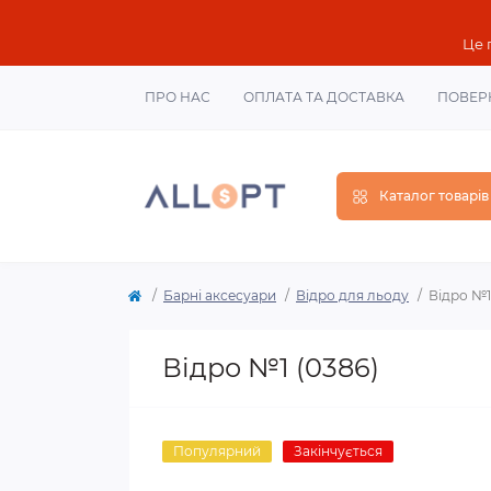
Це 
ПРО НАС
ОПЛАТА ТА ДОСТАВКА
ПОВЕР
Каталог товарів
Барні аксесуари
Відро для льоду
Відро №1
Відро №1 (0386)
Популярний
Закінчується