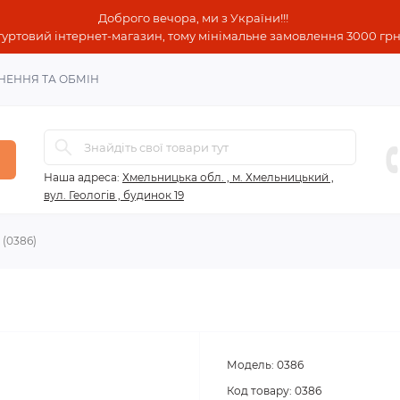
Доброго вечора, ми з України!!!
гуртовий інтернет-магазин, тому мінімальне замовлення 3000 грн!
НЕННЯ ТА ОБМІН
Наша адреса:
Хмельницька обл. , м. Хмельницький ,
вул. Геологів , будинок 19
 (0386)
Модель:
0386
Код товару:
0386