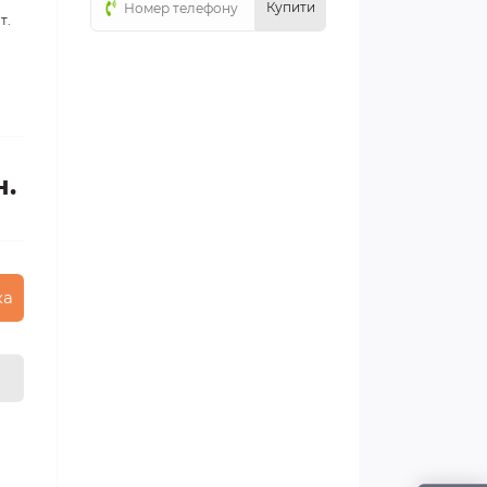
Купити
т.
н.
ка