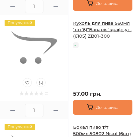
До кошика
Кухоль для пива 560мл
Популярний
1шт(6)"Баварія"крафт.уп.
(6105) ZB01-300
57.00 грн.
До кошика
Бокал пиво т/т
Популярний
500мл.50802 Nicol (6шт)