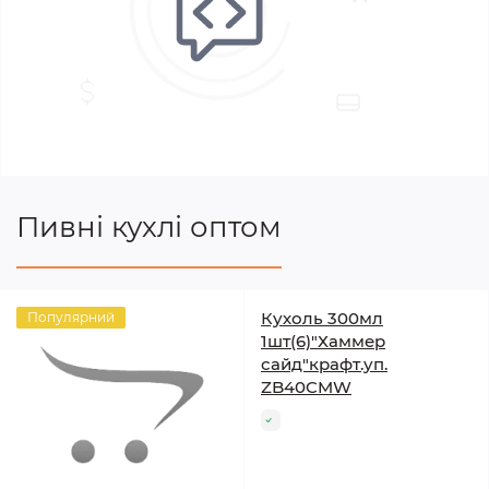
Пивні кухлі оптом
Кухоль 300мл
Популярний
1шт(6)"Хаммер
сайд"крафт.уп.
ZB40CMW