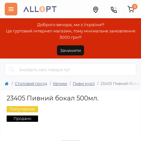
0
Доброго вечора, ми з України!!!
Це гуртовий інтернет-магазин, тому мінімальне замовлення
3000 грн!!!
Зачинити
Столовий посуд
Келихи
Пивні кухлі
23405 Пивний бокал
23405 Пивний бокал 500мл.
Популярний
Продано