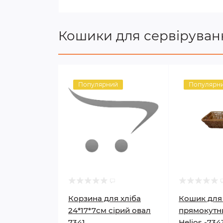
Кошики для сервіруван
Популярний
Популярн
Корзина для хліба
Кошик для 
24*17*7см сірий овал
прямокутн
7341
Helios -734