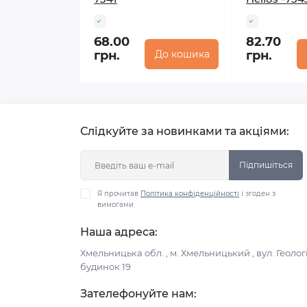
68.00
82.70
грн.
До кошика
грн.
Слідкуйте за новинками та акціями:
Підпишіться
Я прочитав
Політика конфіденційності
і згоден з
вимогами
Наша адреса:
Хмельницька обл. , м. Хмельницький , вул. Геологі
будинок 19
Зателефонуйте нам: