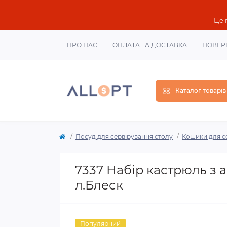
Це 
ПРО НАС
ОПЛАТА ТА ДОСТАВКА
ПОВЕР
Каталог товарів
Посуд для сервірування столу
Кошики для с
7337 Набір кастрюль з ан
л.Блеск
Популярний