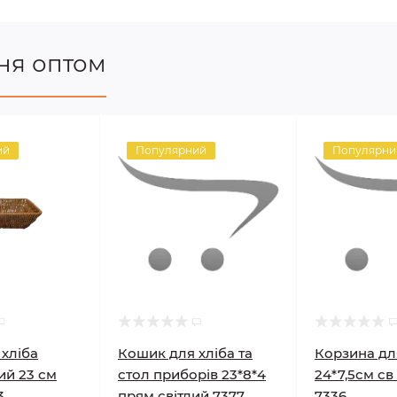
ня оптом
ий
Популярний
Популярни
хліба
Кошик для хліба та
Корзина дл
ий 23 см
стол приборів 23*8*4
24*7,5см св
3
прям світлий 7377
7336