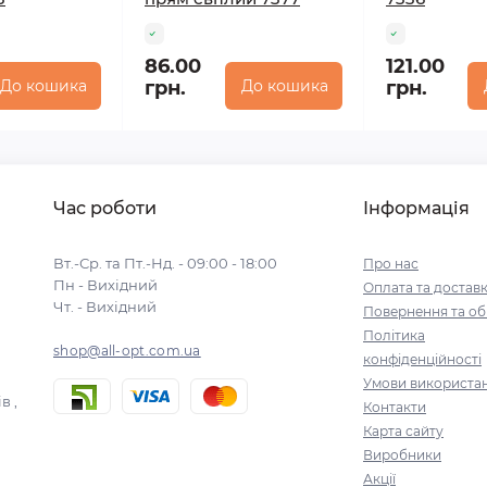
86.00
121.00
До кошика
грн.
До кошика
грн.
Час роботи
Інформація
Вт.-Ср. та Пт.-Нд. - 09:00 - 18:00
Про нас
Пн - Вихідний
Оплата та достав
Чт. - Вихідний
Повернення та об
Політика
shop@all-opt.com.ua
конфіденційності
Умови використа
в ,
Контакти
Карта сайту
Виробники
Акції