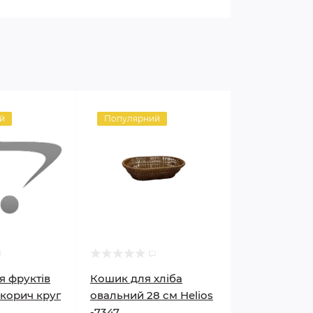
й
Популярний
я фруктів
Кошик для хліба
 корич круг
овальний 28 см Helios
-7347