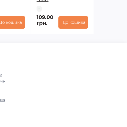
109.00
До кошика
грн.
До кошика
ка
мін
ння