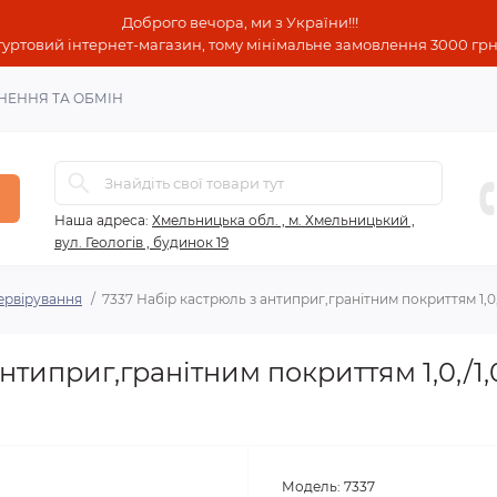
Доброго вечора, ми з України!!!
гуртовий інтернет-магазин, тому мінімальне замовлення 3000 грн!
НЕННЯ ТА ОБМІН
Наша адреса:
Хмельницька обл. , м. Хмельницький ,
вул. Геологів , будинок 19
ервірування
7337 Набір кастрюль з антиприг,гранітним покриттям 1,0,/1
типриг,гранітним покриттям 1,0,/1,0/
Модель:
7337