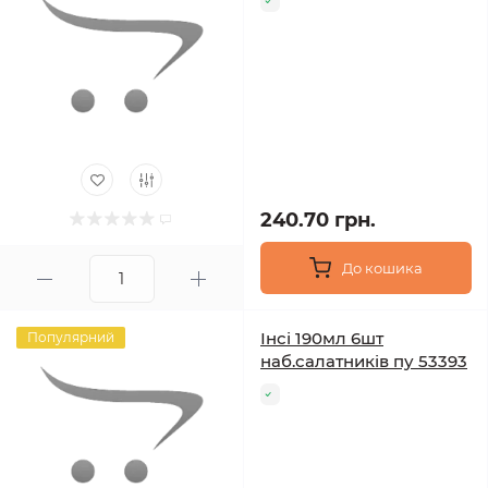
240.70 грн.
До кошика
Інсі 190мл 6шт
Популярний
наб.салатників пу 53393