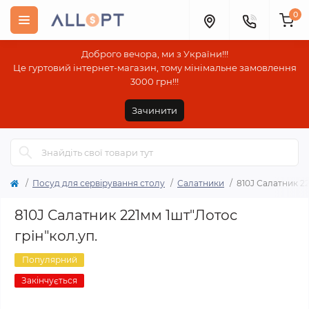
0
Доброго вечора, ми з України!!!
Це гуртовий інтернет-магазин, тому мінімальне замовлення
3000 грн!!!
Зачинити
Посуд для сервірування столу
Салатники
810J Салатник 22
810J Салатник 221мм 1шт"Лотос
грін"кол.уп.
Популярний
Закінчується