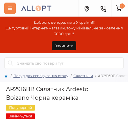
0
Доброго вечора, ми з України!!!
Це гуртовий інтернет-магазин, тому мінімальне замовлення
3000 грн!!!
Зачинити
Посуд для сервірування столу
Салатники
AR2916BB Салатн
AR2916BB Салатник Ardesto
Boizano.Чорна кераміка
Популярний
Закінчується