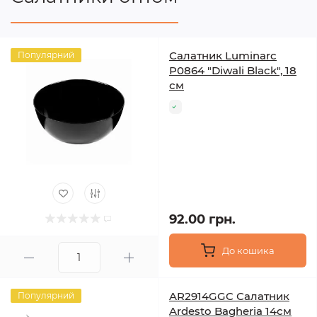
Салатник Luminarc
Популярний
P0864 "Diwali Black", 18
см
92.00 грн.
До кошика
AR2914GGC Салатник
Популярний
Ardesto Bagheria 14см