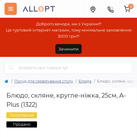
0
Доброго вечора, ми з України!!!
Це гуртовий інтернет-магазин, тому мінімальне замовлення
3000 грн!!!
Зачинити
Посуд для сервірування столу
Блюда
Блюдо, скляне, кругл
Блюдо, скляне, кругле-ніжка, 25см, A-
Plus (1322)
Популярний
Продано