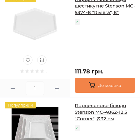
шестикутне Stenson MC-
5374-8 "Riviera", 8"
111.78 грн.
До кошика
Порцелянове блюдо
Популярний
Stenson MC-4862-12.5
"Corner", Ø32 см