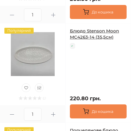
До кошика
Блюдо Stenson Moon
Популярний
МС4263-14 (35,5см)
220.80 грн.
До кошика
Порцелянове блюдо
Популярний